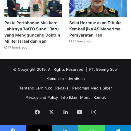
Pakta Pertahanan Mekkah:
Selat Hormuz akan Dibuka
Lahirnya ‘NATO Sunni’ Baru
Kembali jika AS Menerima
yang Mengguncang Doktrin
Persyaratan Iran
Militer Israel dan Iran
17 hours ago
17 hours ago
© Copyright 2019, All Rights Reserved | PT. Bening Suar
Komunika
- Jernih.co
Tentang Jernih.co
Redaksi
Pedoman Media Siber
Privacy and Policy
Info Iklan
Menu
Kontak
Facebook
X
LinkedIn
YouTube
Instagram