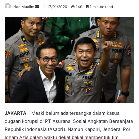
Send
Irfan Mualim
17/01/2020
149
1 minute read
an
email
JAKARTA
– Meski belum ada tersangka dalam kasus
dugaan korupsi di PT Asuransi Sosial Angkatan Bersenjata
Republik Indonesia (Asabri). Namun Kapolri, Jenderal Pol
Idham Azis dalam waktu dekat bakal membentuk tim