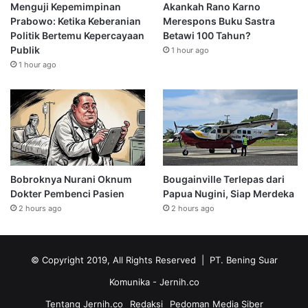
Menguji Kepemimpinan
Akankah Rano Karno
Prabowo: Ketika Keberanian
Merespons Buku Sastra
Politik Bertemu Kepercayaan
Betawi 100 Tahun?
Publik
1 hour ago
1 hour ago
Bobroknya Nurani Oknum
Bougainville Terlepas dari
Dokter Pembenci Pasien
Papua Nugini, Siap Merdeka
2 hours ago
2 hours ago
© Copyright 2019, All Rights Reserved | PT. Bening Suar
Komunika
- Jernih.co
Tentang Jernih.co
Redaksi
Pedoman Media Siber