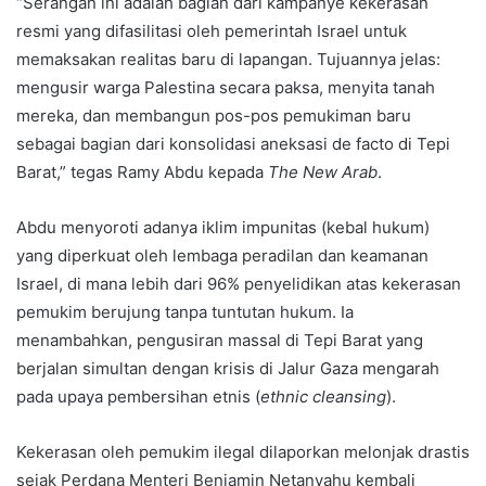
“Serangan ini adalah bagian dari kampanye kekerasan
resmi yang difasilitasi oleh pemerintah Israel untuk
memaksakan realitas baru di lapangan. Tujuannya jelas:
mengusir warga Palestina secara paksa, menyita tanah
mereka, dan membangun pos-pos pemukiman baru
sebagai bagian dari konsolidasi aneksasi de facto di Tepi
Barat,” tegas Ramy Abdu kepada
The New Arab
.
Abdu menyoroti adanya iklim impunitas (kebal hukum)
yang diperkuat oleh lembaga peradilan dan keamanan
Israel, di mana lebih dari 96% penyelidikan atas kekerasan
pemukim berujung tanpa tuntutan hukum. Ia
menambahkan, pengusiran massal di Tepi Barat yang
berjalan simultan dengan krisis di Jalur Gaza mengarah
pada upaya pembersihan etnis (
ethnic cleansing
).
Kekerasan oleh pemukim ilegal dilaporkan melonjak drastis
sejak Perdana Menteri Benjamin Netanyahu kembali