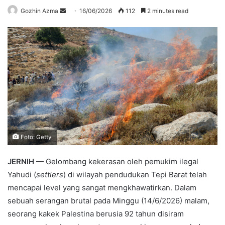
Send
Gozhin Azma
16/06/2026
112
2 minutes read
an
email
Foto: Getty
JERNIH
— Gelombang kekerasan oleh pemukim ilegal
Yahudi (
settlers
) di wilayah pendudukan Tepi Barat telah
mencapai level yang sangat mengkhawatirkan. Dalam
sebuah serangan brutal pada Minggu (14/6/2026) malam,
seorang kakek Palestina berusia 92 tahun disiram