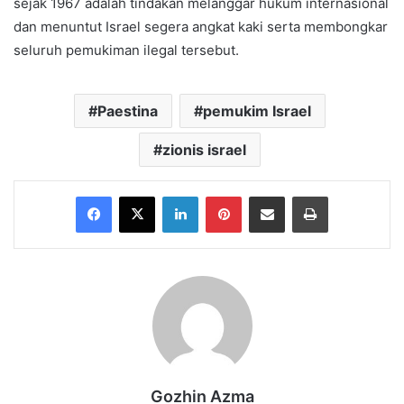
sejak 1967 adalah tindakan melanggar hukum internasional
dan menuntut Israel segera angkat kaki serta membongkar
seluruh pemukiman ilegal tersebut.
Paestina
pemukim Israel
zionis israel
Facebook
X
LinkedIn
Pinterest
Share via Email
Print
Gozhin Azma