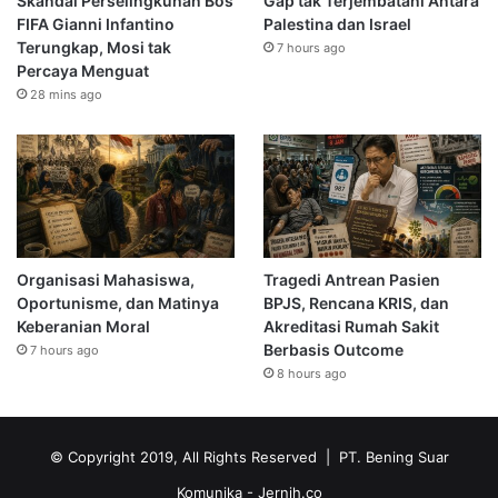
Skandal Perselingkuhan Bos
Gap tak Terjembatani Antara
FIFA Gianni Infantino
Palestina dan Israel
Terungkap, Mosi tak
7 hours ago
Percaya Menguat
28 mins ago
Organisasi Mahasiswa,
Tragedi Antrean Pasien
Oportunisme, dan Matinya
BPJS, Rencana KRIS, dan
Keberanian Moral
Akreditasi Rumah Sakit
Berbasis Outcome
7 hours ago
8 hours ago
© Copyright 2019, All Rights Reserved | PT. Bening Suar
Komunika
- Jernih.co