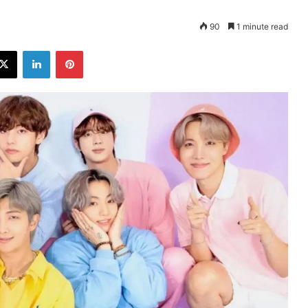
90
1 minute read
ebook
X
LinkedIn
Pinterest