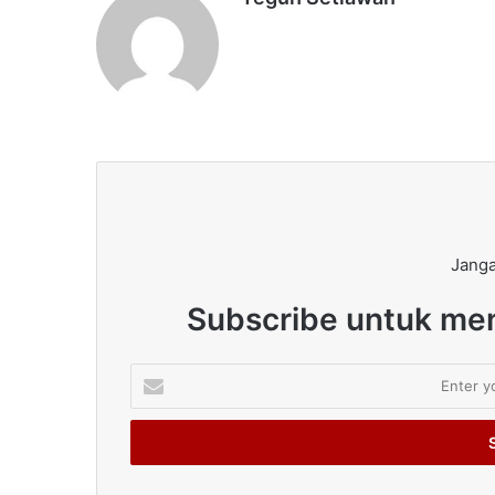
Janga
Subscribe untuk men
Enter
your
Email
address