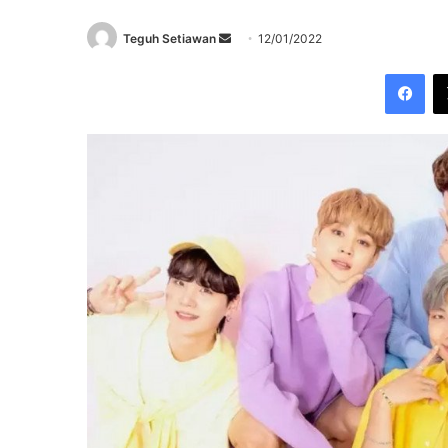
Send
Teguh Setiawan
12/01/2022
an
Fac
email