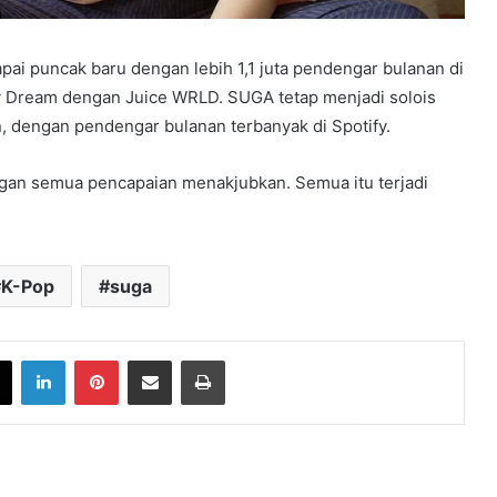
pai puncak baru dengan lebih 1,1 juta pendengar bulanan di
f My Dream dengan Juice WRLD. SUGA tetap menjadi solois
n, dengan pendengar bulanan terbanyak di Spotify.
gan semua pencapaian menakjubkan. Semua itu terjadi
K-Pop
suga
book
X
LinkedIn
Pinterest
Share via Email
Print