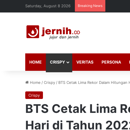
Saturday, August 8 2026
Breaking News
HOME
CRISPY
VERITAS
PERSONA
Home
/
Crispy
/
BTS Cetak Lima Rekor Dalam Hitungan H
Crispy
BTS Cetak Lima R
Hari di Tahun 202