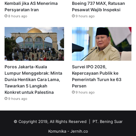
Kembali jika AS Menerima
Boeing 737 MAX, Ratusan
Persyaratan Iran
Pesawat Wajib Inspeksi
8 hours ago
9 hours ago
Poros Jakarta-Kuala
Survei IPO 2026,
Lumpur Menggebrak: Minta
Kepercayaan Publik ke
Dunia Hentikan Cara Lama,
Pemerintah Turun ke 63
Tawarkan 5 Langkah
Persen
Konkret untuk Palestina
9 hours ago
9 hours ago
© Copyright 2019, All Rights Reserved | PT. Bening Suar
Komunika
- Jernih.co