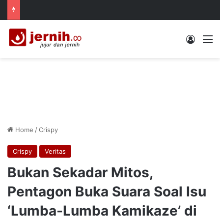
Log In
M
Home
/
Crispy
Crispy
Veritas
Bukan Sekadar Mitos,
Pentagon Buka Suara Soal Isu
‘Lumba-Lumba Kamikaze’ di