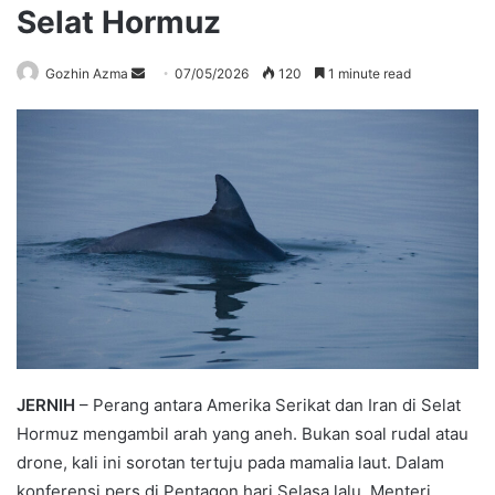
Selat Hormuz
Send
Gozhin Azma
07/05/2026
120
1 minute read
an
email
JERNIH
– Perang antara Amerika Serikat dan Iran di Selat
Hormuz mengambil arah yang aneh. Bukan soal rudal atau
drone, kali ini sorotan tertuju pada mamalia laut. Dalam
konferensi pers di Pentagon hari Selasa lalu, Menteri