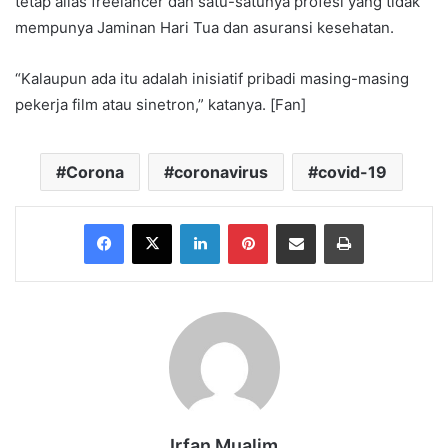
tetap alias freelancer dan satu-satunya profesi yang tidak
mempunya Jaminan Hari Tua dan asuransi kesehatan.
“Kalaupun ada itu adalah inisiatif pribadi masing-masing
pekerja film atau sinetron,” katanya. [Fan]
Corona
coronavirus
covid-19
Facebook
X
LinkedIn
Pinterest
Share via Email
Print
Irfan Mualim