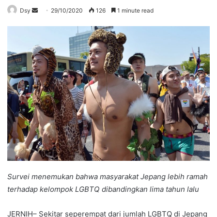
Send
Dsy
29/10/2020
126
1 minute read
an
email
Survei menemukan bahwa masyarakat Jepang lebih ramah
terhadap kelompok LGBTQ dibandingkan lima tahun lalu
JERNIH– Sekitar seperempat dari jumlah LGBTQ di Jepang