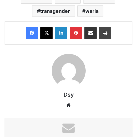
transgender
waria
Facebook
X
LinkedIn
Pinterest
Share via Email
Print
Dsy
Website