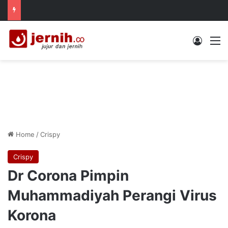
Log In
M
Home
/
Crispy
Crispy
Dr Corona Pimpin
Muhammadiyah Perangi Virus
Korona