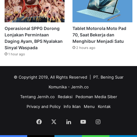
Operasional SPPG Dorong
Tablet Motorola Moto Pad
Lonjakan Permintaan
70, Saat Bekerja dan
Daging Ayam, BPS Nyalakan
Menghibur Menjadi Satu
Sinyal Waspada
2 hours ago
1 hour ago
© Copyright 2019, All Rights Reserved | PT. Bening Suar
Komunika
- Jernih.co
Tentang Jernih.co
Redaksi
Pedoman Media Siber
Privacy and Policy
Info Iklan
Menu
Kontak
Facebook
X
LinkedIn
YouTube
Instagram