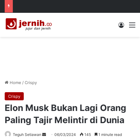
Log In
M
Home
/
Crispy
Crispy
Elon Musk Bukan Lagi Orang
Paling Tajir Melintir di Dunia
Send
Teguh Setiawan
06/03/2024
145
1 minute read