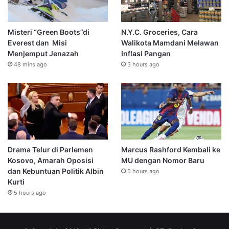
Misteri “Green Boots”di
N.Y.C. Groceries, Cara
Everest dan Misi
Walikota Mamdani Melawan
Menjemput Jenazah
Inflasi Pangan
48 mins ago
3 hours ago
Drama Telur di Parlemen
Marcus Rashford Kembali ke
Kosovo, Amarah Oposisi
MU dengan Nomor Baru
dan Kebuntuan Politik Albin
5 hours ago
Kurti
5 hours ago