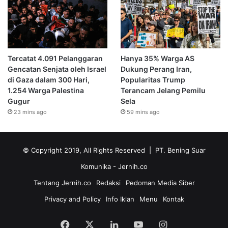
Tercatat 4.091 Pelanggaran
Hanya 35% Warga AS
Gencatan Senjata oleh Israel
Dukung Perang Iran,
di Gaza dalam 300 Hari,
Popularitas Trump
1.254 Warga Palestina
Terancam Jelang Pemilu
Gugur
Sela
23 mins ago
59 mins ago
© Copyright 2019, All Rights Reserved | PT. Bening Suar
Komunika
- Jernih.co
Tentang Jernih.co
Redaksi
Pedoman Media Siber
Privacy and Policy
Info Iklan
Menu
Kontak
Facebook
X
LinkedIn
YouTube
Instagram