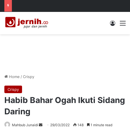
Log In
M
Home
/
Crispy
Crispy
Habib Bahar Ogah Ikuti Sidang
Daring
Send
Mahbub Junaidi
29/03/2022
148
1 minute read