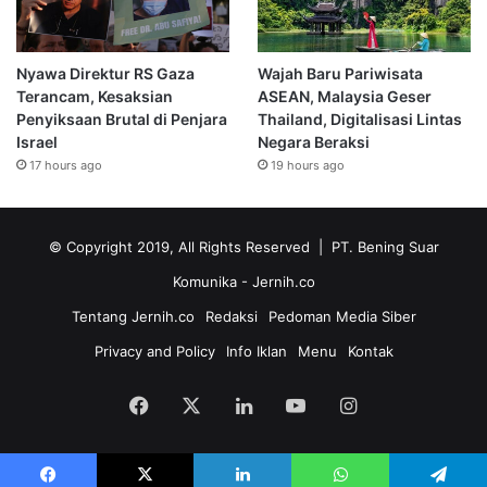
Nyawa Direktur RS Gaza
Wajah Baru Pariwisata
Terancam, Kesaksian
ASEAN, Malaysia Geser
Penyiksaan Brutal di Penjara
Thailand, Digitalisasi Lintas
Israel
Negara Beraksi
17 hours ago
19 hours ago
© Copyright 2019, All Rights Reserved | PT. Bening Suar
Komunika
- Jernih.co
Tentang Jernih.co
Redaksi
Pedoman Media Siber
Privacy and Policy
Info Iklan
Menu
Kontak
Facebook
X
LinkedIn
YouTube
Instagram