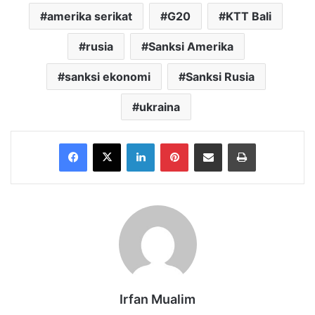
amerika serikat
G20
KTT Bali
rusia
Sanksi Amerika
sanksi ekonomi
Sanksi Rusia
ukraina
Facebook
X
LinkedIn
Pinterest
Share via Email
Print
Irfan Mualim