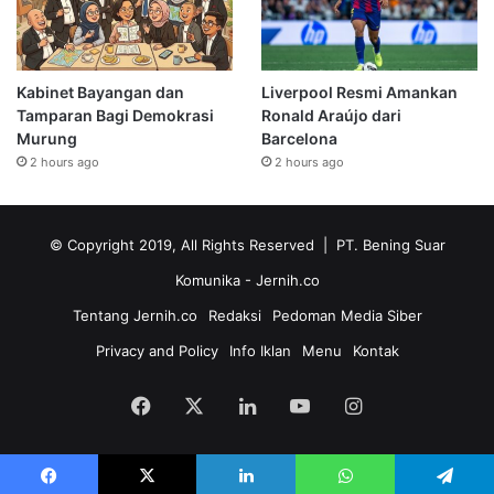
Kabinet Bayangan dan
Liverpool Resmi Amankan
Tamparan Bagi Demokrasi
Ronald Araújo dari
Murung
Barcelona
2 hours ago
2 hours ago
© Copyright 2019, All Rights Reserved | PT. Bening Suar
Komunika
- Jernih.co
Tentang Jernih.co
Redaksi
Pedoman Media Siber
Privacy and Policy
Info Iklan
Menu
Kontak
Facebook
X
LinkedIn
YouTube
Instagram