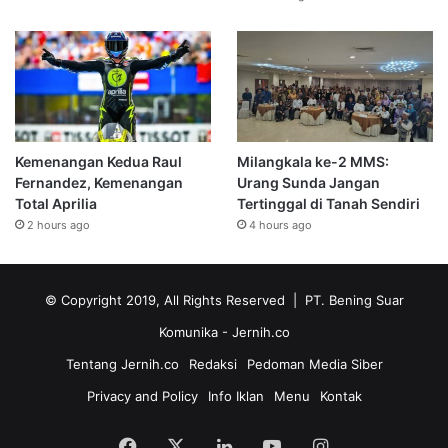
Kemenangan Kedua Raul
Milangkala ke-2 MMS:
Fernandez, Kemenangan
Urang Sunda Jangan
Total Aprilia
Tertinggal di Tanah Sendiri
2 hours ago
4 hours ago
© Copyright 2019, All Rights Reserved | PT. Bening Suar
Komunika
- Jernih.co
Tentang Jernih.co
Redaksi
Pedoman Media Siber
Privacy and Policy
Info Iklan
Menu
Kontak
Facebook
X
LinkedIn
YouTube
Instagram