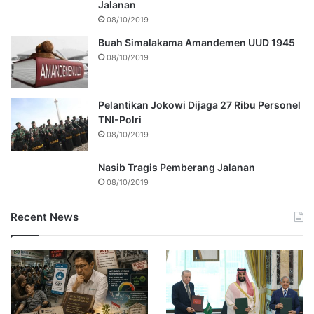
Jalanan
08/10/2019
Buah Simalakama Amandemen UUD 1945
08/10/2019
Pelantikan Jokowi Dijaga 27 Ribu Personel
TNI-Polri
08/10/2019
Nasib Tragis Pemberang Jalanan
08/10/2019
Recent News