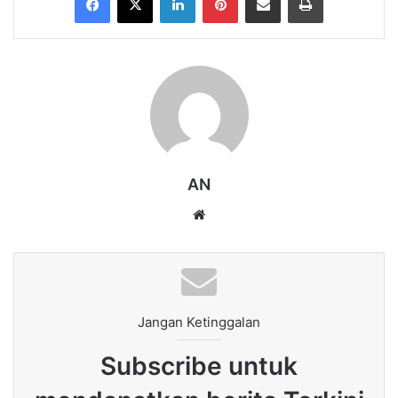
AN
Website
Jangan Ketinggalan
Subscribe untuk