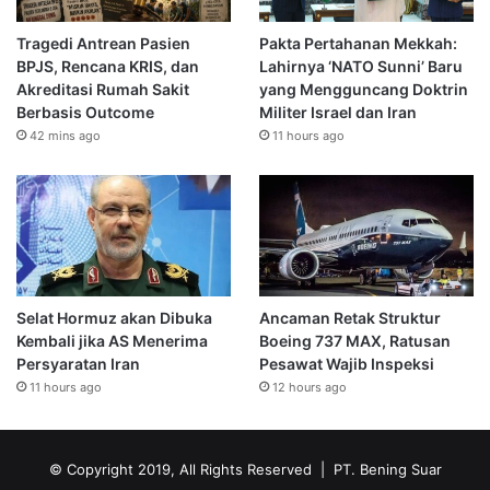
Tragedi Antrean Pasien
Pakta Pertahanan Mekkah:
BPJS, Rencana KRIS, dan
Lahirnya ‘NATO Sunni’ Baru
Akreditasi Rumah Sakit
yang Mengguncang Doktrin
Berbasis Outcome
Militer Israel dan Iran
42 mins ago
11 hours ago
Selat Hormuz akan Dibuka
Ancaman Retak Struktur
Kembali jika AS Menerima
Boeing 737 MAX, Ratusan
Persyaratan Iran
Pesawat Wajib Inspeksi
11 hours ago
12 hours ago
© Copyright 2019, All Rights Reserved | PT. Bening Suar