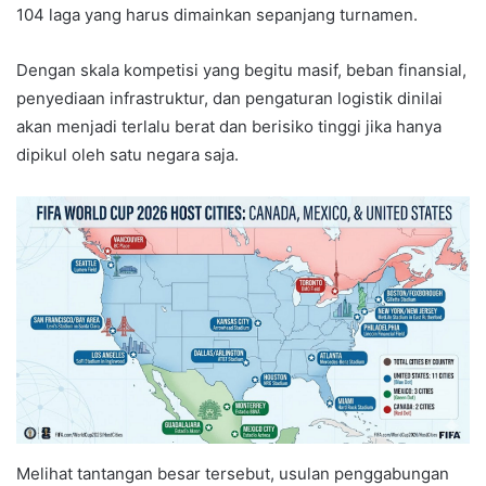
104 laga yang harus dimainkan sepanjang turnamen.
Dengan skala kompetisi yang begitu masif, beban finansial,
penyediaan infrastruktur, dan pengaturan logistik dinilai
akan menjadi terlalu berat dan berisiko tinggi jika hanya
dipikul oleh satu negara saja.
Melihat tantangan besar tersebut, usulan penggabungan