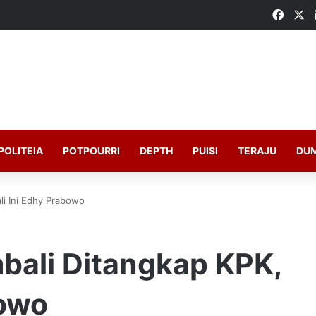
Faceb
X
POLITEIA
POTPOURRI
DEPTH
PUISI
TERAJU
DU
li Ini Edhy Prabowo
bali Ditangkap KPK,
bowo