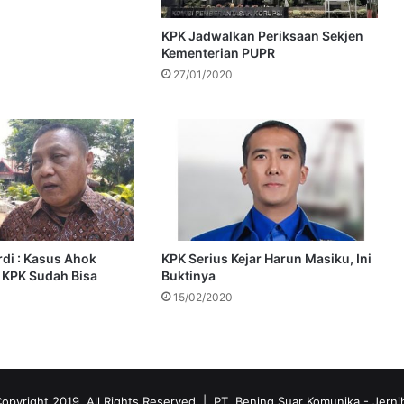
KPK Jadwalkan Periksaan Sekjen
Kementerian PUPR
27/01/2020
di : Kasus Ahok
KPK Serius Kejar Harun Masiku, Ini
 KPK Sudah Bisa
Buktinya
15/02/2020
opyright 2019, All Rights Reserved | PT. Bening Suar Komunika
- Jerni