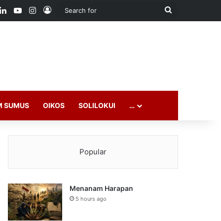
ook
LinkedIn
YouTube
Instagram
Log In
Search
for
M SUMUS
OIKOS
SOLILOKUI
…
Popular
Menanam Harapan
5 hours ago