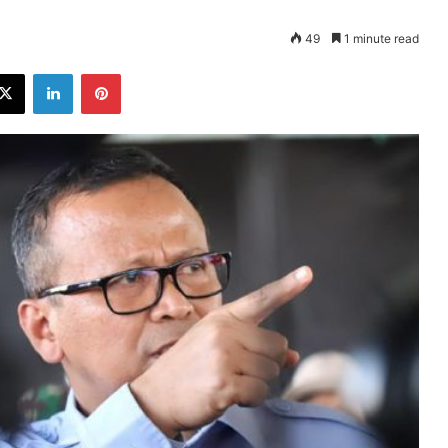
49
1 minute read
ebook
X
LinkedIn
Pinterest