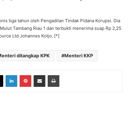
nis tiga tahun oleh Pengadilan Tindak Pidana Korupsi. Dia
 Mulut Tambang Riau 1 dan terbukti menerima suap Rp 2,25
urce Ltd Johannes Kotjo. [*]
enteri ditangkap KPK
Menteri KKP
book
X
LinkedIn
Pinterest
Share via Email
Print