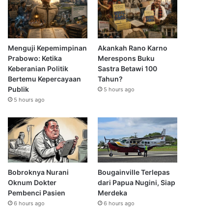
Menguji Kepemimpinan
Akankah Rano Karno
Prabowo: Ketika
Merespons Buku
Keberanian Politik
Sastra Betawi 100
Bertemu Kepercayaan
Tahun?
Publik
5 hours ago
5 hours ago
Bobroknya Nurani
Bougainville Terlepas
Oknum Dokter
dari Papua Nugini, Siap
Pembenci Pasien
Merdeka
6 hours ago
6 hours ago