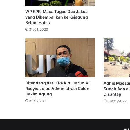
WP KPK: Masa Tugas Dua Jaksa
yang Dikembalikan ke Kejagung
Belum Habis
31/01/2020
Ditendang dari KPK kini Harun Al
Adhie Massar
Rasyid Lolos Administrasi Calon
Sudah Ada di
Hakim Agung
Disantap
30/12/2021
06/01/2022
© C