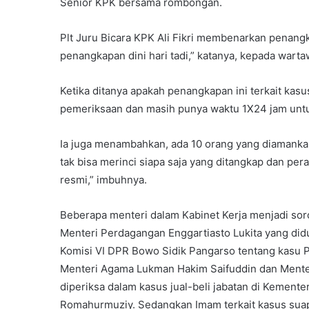
Senior KPK bersama rombongan.
Plt Juru Bicara KPK Ali Fikri membenarkan penang
penangkapan dini hari tadi,” katanya, kepada warta
Ketika ditanya apakah penangkapan ini terkait kas
pemeriksaan dan masih punya waktu 1X24 jam untuk
Ia juga menambahkan, ada 10 orang yang diamankan
tak bisa merinci siapa saja yang ditangkap dan pe
resmi,” imbuhnya.
Beberapa menteri dalam Kabinet Kerja menjadi so
Menteri Perdagangan Enggartiasto Lukita yang did
Komisi VI DPR Bowo Sidik Pangarso tentang kasu P
Menteri Agama Lukman Hakim Saifuddin dan Ment
diperiksa dalam kasus jual-beli jabatan di Kemen
Romahurmuziy. Sedangkan Imam terkait kasus suap