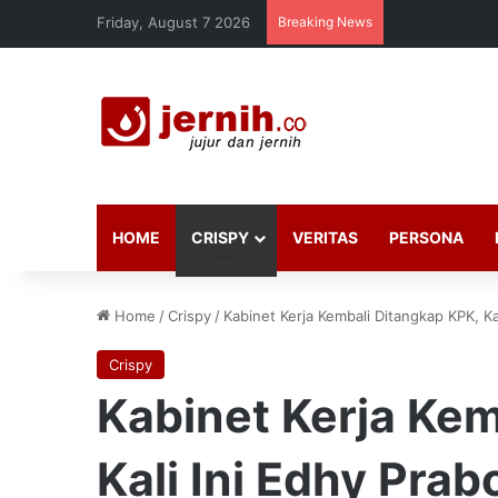
Friday, August 7 2026
Breaking News
HOME
CRISPY
VERITAS
PERSONA
Home
/
Crispy
/
Kabinet Kerja Kembali Ditangkap KPK, Ka
Crispy
Kabinet Kerja Kem
Kali Ini Edhy Pra