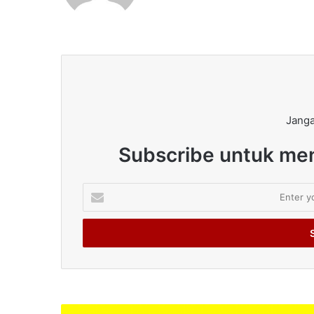
Janga
Subscribe untuk men
Enter
your
Email
address