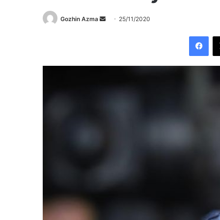
Send
Gozhin Azma
25/11/2020
an
Fac
email