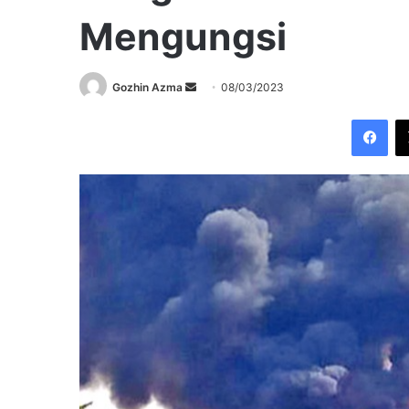
Mengungsi
Send
Gozhin Azma
08/03/2023
an
Fac
email