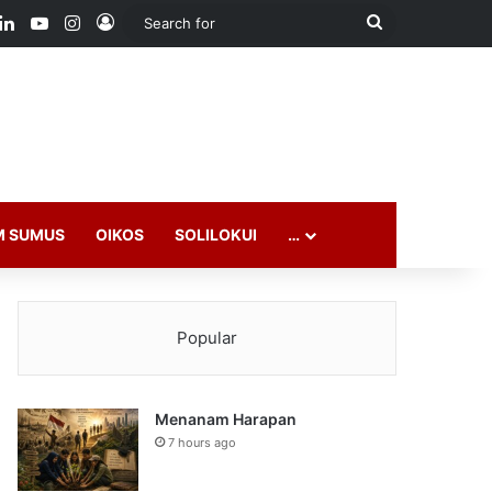
ook
LinkedIn
YouTube
Instagram
Log In
Search
for
M SUMUS
OIKOS
SOLILOKUI
…
Popular
Menanam Harapan
7 hours ago