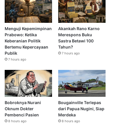
Menguji Kepemimpinan
Akankah Rano Karno
Prabowo: Ketika
Merespons Buku
Keberanian Politik
Sastra Betawi 100
Bertemu Kepercayaan
Tahun?
Publik
7 hours ago
7 hours ago
Bobroknya Nurani
Bougainville Terlepas
Oknum Dokter
dari Papua Nugini, Siap
Pembenci Pasien
Merdeka
8 hours ago
8 hours ago