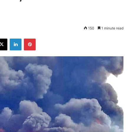
150
1 minute read
ebook
X
LinkedIn
Pinterest