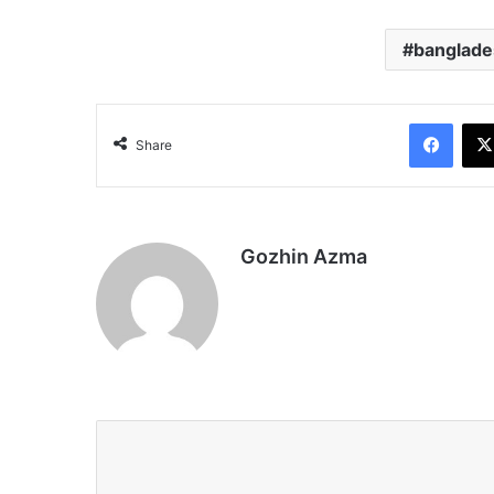
banglade
Face
Share
Gozhin Azma