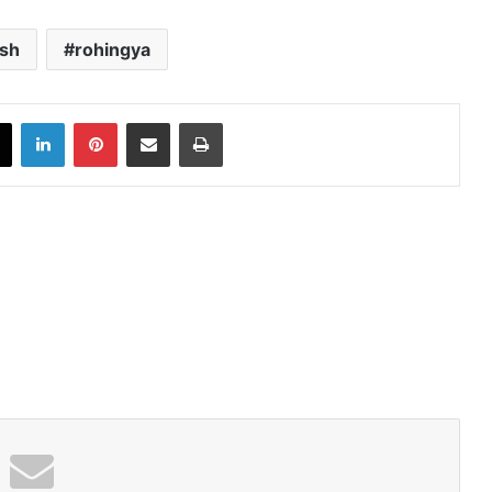
sh
rohingya
book
X
LinkedIn
Pinterest
Share via Email
Print