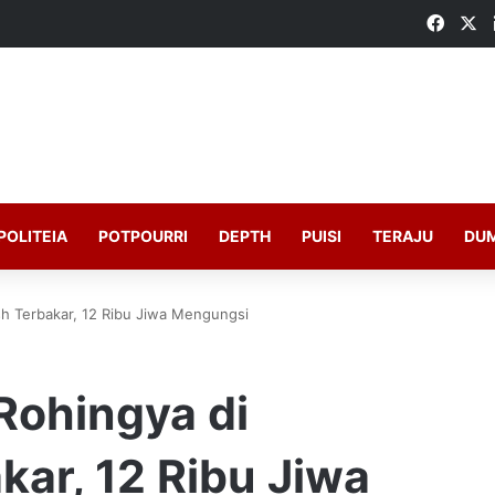
Faceb
X
POLITEIA
POTPOURRI
DEPTH
PUISI
TERAJU
DU
h Terbakar, 12 Ribu Jiwa Mengungsi
ohingya di
ar, 12 Ribu Jiwa