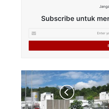
Janga
Subscribe untuk men
Enter
your
Email
address