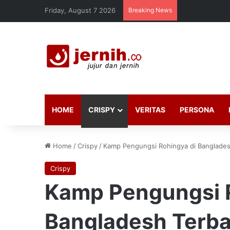
Friday, August 7 2026
Breaking News
HOME
CRISPY
VERITAS
PERSONA
Home
/
Crispy
/
Kamp Pengungsi Rohingya di Banglades
Crispy
Kamp Pengungsi R
Bangladesh Terbak