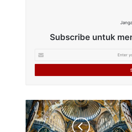
Janga
Subscribe untuk men
Enter
your
Email
address