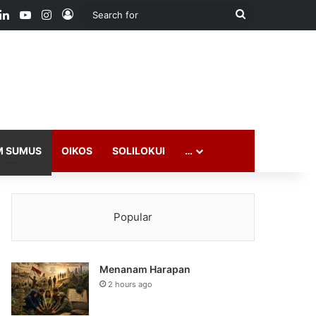
ook
LinkedIn
YouTube
Instagram
Log In
Search
for
M SUMUS
OIKOS
SOLILOKUI
…
Popular
Menanam Harapan
2 hours ago