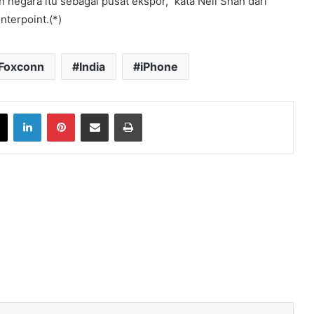
negara itu sebagai pusat ekspor,” kata Neil Shah dari
nterpoint.(*)
Foxconn
India
iPhone
book
X
LinkedIn
Pinterest
Share via Email
Print