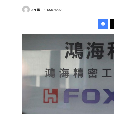
Send
AN
13/07/2020
an
Fac
email