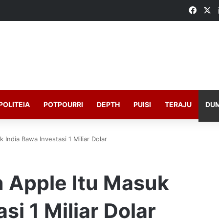
Faceb
X
POLITEIA
POTPOURRI
DEPTH
PUISI
TERAJU
DU
 India Bawa Investasi 1 Miliar Dolar
n Apple Itu Masuk
si 1 Miliar Dolar