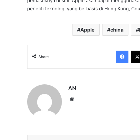
pemasoknya di sini, Apple akan dapat menggunakan 
peneliti teknologi yang berbasis di Hong Kong, Cou
Apple
china
Face
Share
AN
Website