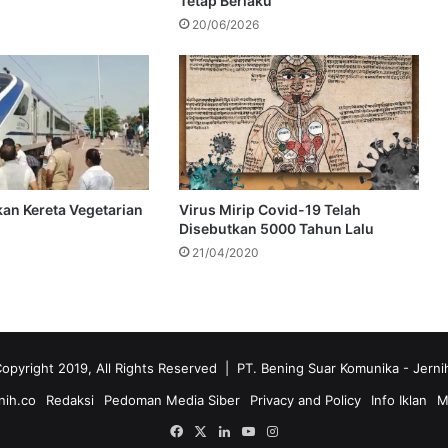
Tetap Berlaku
20/06/2026
kan Kereta Vegetarian
Virus Mirip Covid-19 Telah
Disebutkan 5000 Tahun Lalu
21/04/2020
opyright 2019, All Rights Reserved | PT. Bening Suar Komunika
- Jerni
nih.co
Redaksi
Pedoman Media Siber
Privacy and Policy
Info Iklan
M
Facebook
X
LinkedIn
YouTube
Instagram