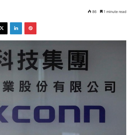
86
1 minute read
ebook
X
LinkedIn
Pinterest