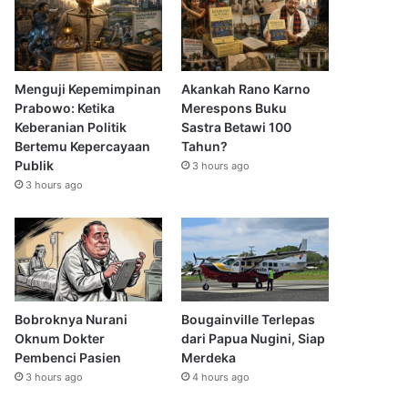
Menguji Kepemimpinan
Akankah Rano Karno
Prabowo: Ketika
Merespons Buku
Keberanian Politik
Sastra Betawi 100
Bertemu Kepercayaan
Tahun?
Publik
3 hours ago
3 hours ago
Bobroknya Nurani
Bougainville Terlepas
Oknum Dokter
dari Papua Nugini, Siap
Pembenci Pasien
Merdeka
3 hours ago
4 hours ago