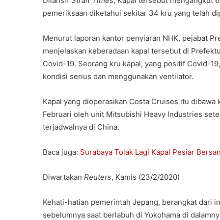
Dilansir
Strait Times
, Kapal tersebut mengangkut 6
pemeriksaan diketahui sekitar 34 kru yang telah dip
Menurut laporan kantor penyiaran NHK, pejabat Pr
menjelaskan keberadaan kapal tersebut di Prefektur
Covid-19. Seorang kru kapal, yang positif Covid-1
kondisi serius dan menggunakan ventilator.
Kapal yang dioperasikan Costa Cruises itu dibawa 
Februari oleh unit Mitsubishi Heavy Industries s
terjadwalnya di China.
Baca juga:
Surabaya Tolak Lagi Kapal Pesiar Bersa
Diwartakan
Reuters
, Kamis (23/2/2020)
Kehati-hatian pemerintah Jepang, berangkat dari i
sebelumnya saat berlabuh di Yokohama di dalamny