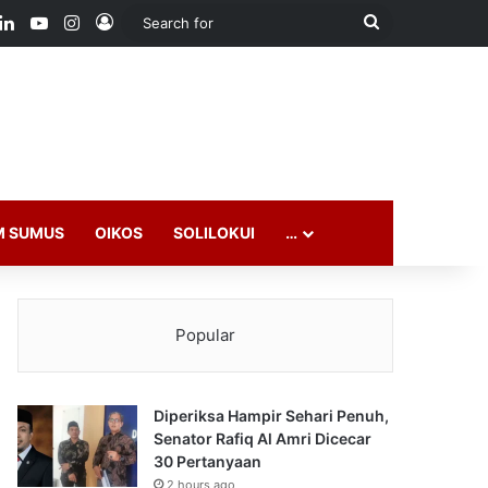
ook
LinkedIn
YouTube
Instagram
Log In
Search
for
M SUMUS
OIKOS
SOLILOKUI
…
Popular
Diperiksa Hampir Sehari Penuh,
Senator Rafiq Al Amri Dicecar
30 Pertanyaan
2 hours ago