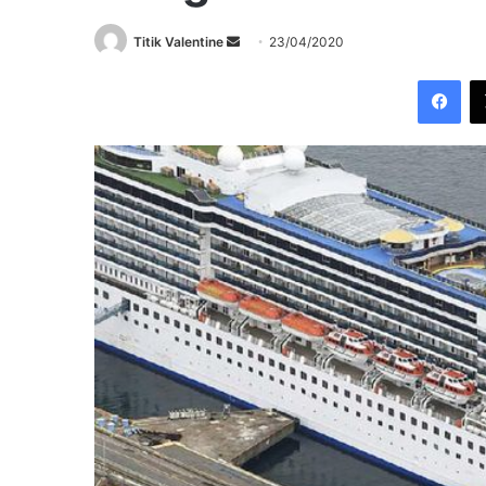
Send
Titik Valentine
23/04/2020
an
Fac
email