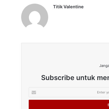
Titik Valentine
Janga
Subscribe untuk men
Enter
your
Email
address