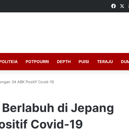
Faceb
X
POLITEIA
POTPOURRI
DEPTH
PUISI
TERAJU
DU
Dengan 34 ABK Positif Covid-19
a Berlabuh di Jepang
sitif Covid-19