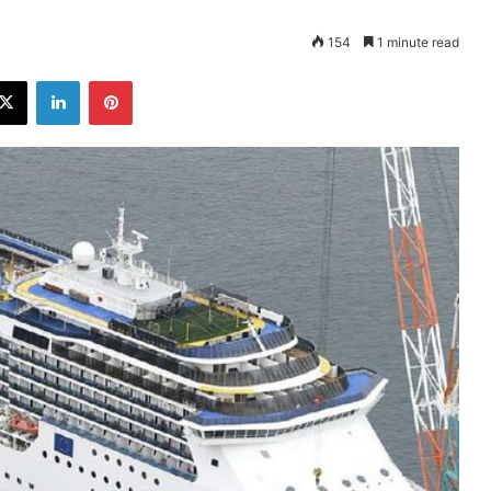
154
1 minute read
ebook
X
LinkedIn
Pinterest