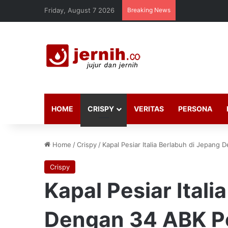
Friday, August 7 2026
Breaking News
HOME
CRISPY
VERITAS
PERSONA
Home
/
Crispy
/
Kapal Pesiar Italia Berlabuh di Jepang 
Crispy
Kapal Pesiar Itali
Dengan 34 ABK Po