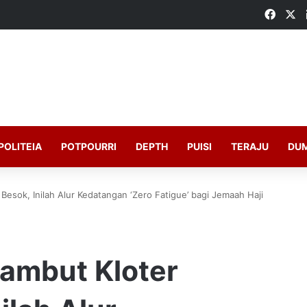
Faceb
X
POLITEIA
POTPOURRI
DEPTH
PUISI
TERAJU
DU
esok, Inilah Alur Kedatangan ‘Zero Fatigue’ bagi Jemaah Haji
ambut Kloter