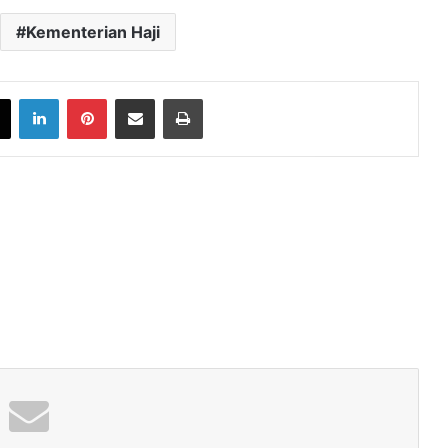
Kementerian Haji
book
X
LinkedIn
Pinterest
Share via Email
Print