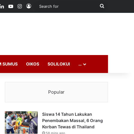
ook
LinkedIn
YouTube
Instagram
Log In
Search
for
M SUMUS
OIKOS
SOLILOKUI
…
Popular
Siswa 14 Tahun Lakukan
Penembakan Massal, 6 Orang
Korban Tewas di Thailand
58 mins ago