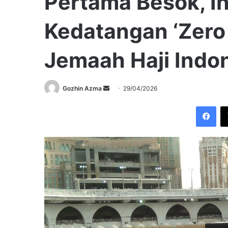
Pertama Besok, In
Kedatangan ‘Zero 
Jemaah Haji Indo
Send
Gozhin Azma
29/04/2026
an
Fac
email