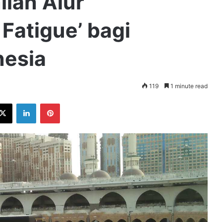
ilah Alur
Fatigue’ bagi
nesia
119
1 minute read
ebook
X
LinkedIn
Pinterest