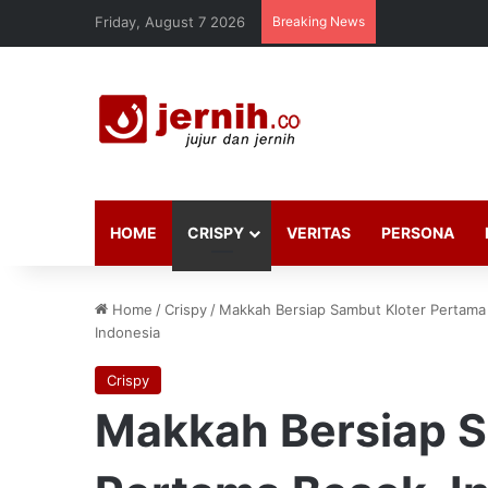
Friday, August 7 2026
Breaking News
HOME
CRISPY
VERITAS
PERSONA
Home
/
Crispy
/
Makkah Bersiap Sambut Kloter Pertama B
Indonesia
Crispy
Makkah Bersiap S