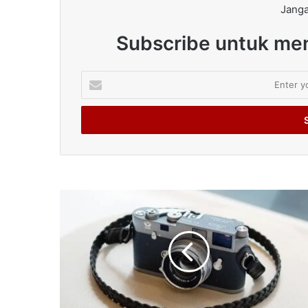
Janga
Subscribe untuk men
Enter
your
Email
address