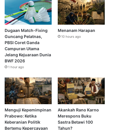
Dugaan Match-Fixing
Menanam Harapan
Guncang Pelatnas,
10 hours ago
PBSI Coret Ganda
Campuran Utama
Jelang Kejuaraan Dunia
BWF 2026
1 hour ago
Menguji Kepemimpinan
Akankah Rano Karno
Prabowo: Ketika
Merespons Buku
Keberanian Politik
Sastra Betawi 100
Bertemu Kepercayaan
Tahun?