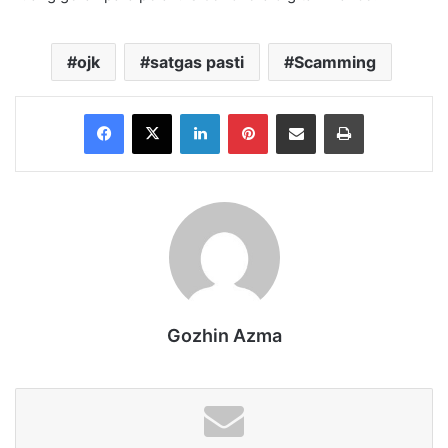
ojk
satgas pasti
Scamming
Facebook
X
LinkedIn
Pinterest
Share via Email
Print
Gozhin Azma