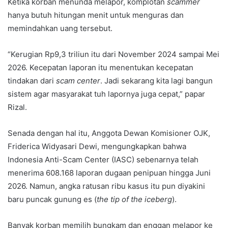
Ketika korban menunda melapor, komplotan
scammer
hanya butuh hitungan menit untuk menguras dan
memindahkan uang tersebut.
“Kerugian Rp9,3 triliun itu dari November 2024 sampai Mei
2026. Kecepatan laporan itu menentukan kecepatan
tindakan dari
scam center
. Jadi sekarang kita lagi bangun
sistem agar masyarakat tuh lapornya juga cepat,” papar
Rizal.
Senada dengan hal itu, Anggota Dewan Komisioner OJK,
Friderica Widyasari Dewi, mengungkapkan bahwa
Indonesia Anti-Scam Center (IASC) sebenarnya telah
menerima 608.168 laporan dugaan penipuan hingga Juni
2026. Namun, angka ratusan ribu kasus itu pun diyakini
baru puncak gunung es (
the tip of the iceberg
).
Banyak korban memilih bungkam dan enggan melapor ke