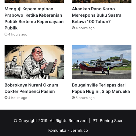
Menguji Kepemimpinan
Akankah Rano Karno
Prabowo: Ketika Keberanian
Merespons Buku Sastra
Politik Bertemu Kepercayaan
Betawi 100 Tahun?
Publik
4 hours ago
4 hours ago
Bobroknya Nurani Oknum
Bougainville Terlepas dari
Dokter Pembenci Pasien
Papua Nugini, Siap Merdeka
4 hours ago
5 hours ago
© Copyright 2019, All Rights Reserved | PT. Bening Suar
Komunika
- Jernih.co