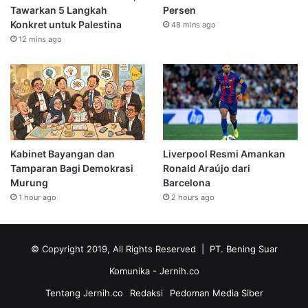
Tawarkan 5 Langkah
Persen
Konkret untuk Palestina
48 mins ago
12 mins ago
Kabinet Bayangan dan
Liverpool Resmi Amankan
Tamparan Bagi Demokrasi
Ronald Araújo dari
Murung
Barcelona
1 hour ago
2 hours ago
© Copyright 2019, All Rights Reserved | PT. Bening Suar
Komunika
- Jernih.co
Tentang Jernih.co
Redaksi
Pedoman Media Siber