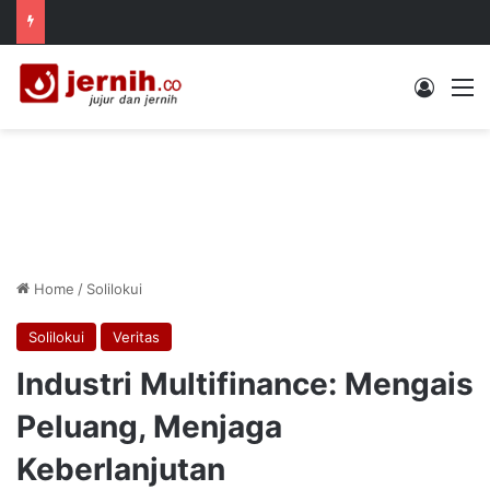
Log In
M
Home
/
Solilokui
Solilokui
Veritas
Industri Multifinance: Mengais
Peluang, Menjaga
Keberlanjutan