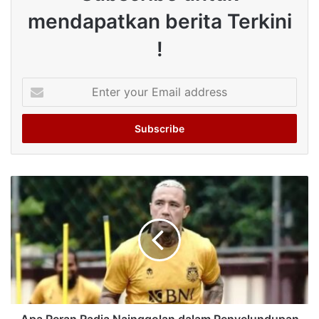
mendapatkan berita Terkini
!
Enter
your
Email
address