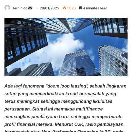
Send
Jernih.co
28/01/2025
1,026
4 minutes read
an
email
Ada lagi fenomena “doom loop leasing”, sebuah lingkaran
setan yang memperlihatkan kredit bermasalah yang
terus meningkat sehingga mengguncang likuiditas
perusahaan. Situasi ini memaksa multifinance
memangkas pembiayaan baru, sehingga memperburuk
profil finansial mereka. Menurut OJK, rasio pembiayaan
bermasalah atau Non-Performing Financing (NPF) pada