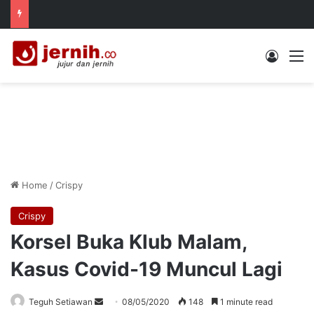
Log In
M
Home
/
Crispy
Crispy
Korsel Buka Klub Malam,
Kasus Covid-19 Muncul Lagi
Send
Teguh Setiawan
08/05/2020
148
1 minute read