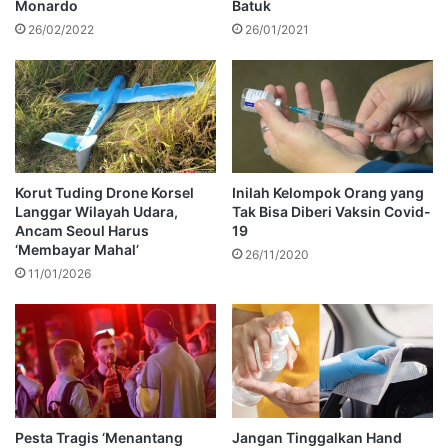
Monardo
Batuk
26/02/2022
26/01/2021
Korut Tuding Drone Korsel
Inilah Kelompok Orang yang
Langgar Wilayah Udara,
Tak Bisa Diberi Vaksin Covid-
Ancam Seoul Harus
19
‘Membayar Mahal’
26/11/2020
11/01/2026
Pesta Tragis ‘Menantang
Jangan Tinggalkan Hand