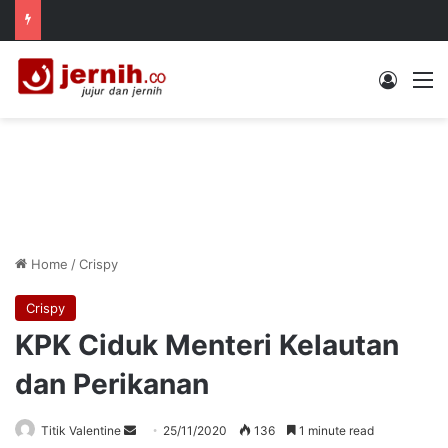
Log In
M
Home
/
Crispy
Crispy
KPK Ciduk Menteri Kelautan
dan Perikanan
Send
Titik Valentine
25/11/2020
136
1 minute read