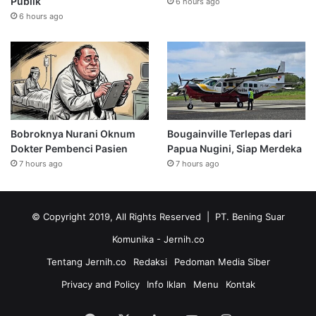
Publik
6 hours ago
6 hours ago
Bobroknya Nurani Oknum
Bougainville Terlepas dari
Dokter Pembenci Pasien
Papua Nugini, Siap Merdeka
7 hours ago
7 hours ago
© Copyright 2019, All Rights Reserved | PT. Bening Suar
Komunika
- Jernih.co
Tentang Jernih.co
Redaksi
Pedoman Media Siber
Privacy and Policy
Info Iklan
Menu
Kontak