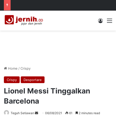
Log In
M
Home
/
Crispy
Crispy
Desportare
Lionel Messi Tinggalkan
Barcelona
Send
Teguh Setiawan
06/08/2021
61
2 minutes read