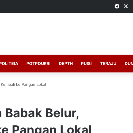
Faceb
X
POLITEIA
POTPOURRI
DEPTH
PUISI
TERAJU
DU
 Kembali ke Pangan Lokal
 Babak Belur,
ke Pangan Lokal