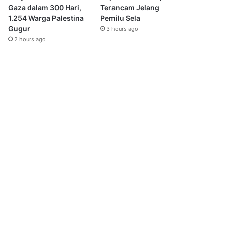
Gaza dalam 300 Hari,
Terancam Jelang
1.254 Warga Palestina
Pemilu Sela
Gugur
3 hours ago
2 hours ago