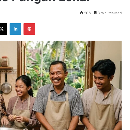
206
3 minutes read
ebook
X
LinkedIn
Pinterest