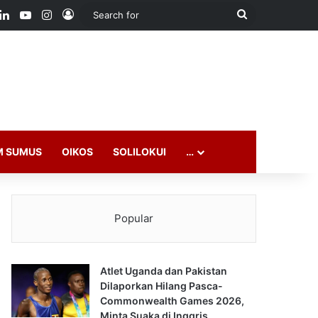
ook
LinkedIn
YouTube
Instagram
Log In
Search
for
M SUMUS
OIKOS
SOLILOKUI
…
Popular
Atlet Uganda dan Pakistan
Dilaporkan Hilang Pasca-
Commonwealth Games 2026,
Minta Suaka di Inggris