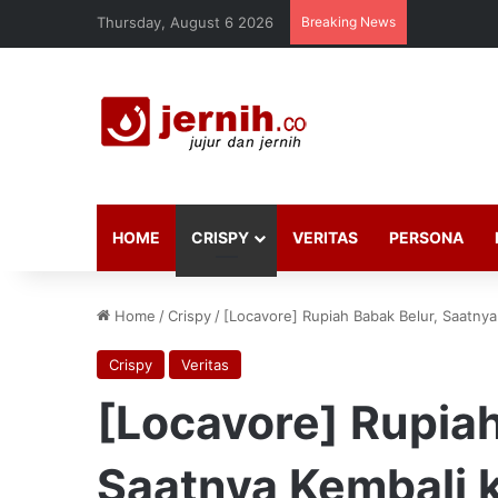
Thursday, August 6 2026
Breaking News
HOME
CRISPY
VERITAS
PERSONA
Home
/
Crispy
/
[Locavore] Rupiah Babak Belur, Saatnya
Crispy
Veritas
[Locavore] Rupiah
Saatnya Kembali 