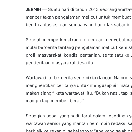
JERNIH
— Suatu hari di tahun 2013 seorang warta
menceritakan pengalaman meliput untuk membuat l
begitu antusias, dan semua yang hadir tak sabar i
Setelah memperkenalkan diri dengan menyebut nam
mulai bercerita tentang pengalaman meliput kemisk
profil masyarakat, kondisi pertanian, serta satu k
penderitaan masyarakat desa itu.
Wartawati itu bercerita sedemikian lancar. Namun s
menghentikan ceritanya untuk mengusap air mata y
makan siang,” kata wartawati itu. “Bukan nasi, tapi
mampu lagi membeli beras.”
Sebagian besar yang hadir larut dalam kesedihan y
wartawan senior yang mantan pemimpin redaksi sala
berbisik ke rekan di sebelahnya; “Apa yang salah