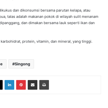
 dikukus dan dikonsumsi bersama parutan kelapa, atau
ua, talas adalah makanan pokok di wilayah sulit menanam
au dipanggang, dan dimakan bersama lauk seperti ikan dan
karbohidrat, protein, vitamin, dan mineral, yang tinggi.
re
Singong
book
X
LinkedIn
Pinterest
Share via Email
Print