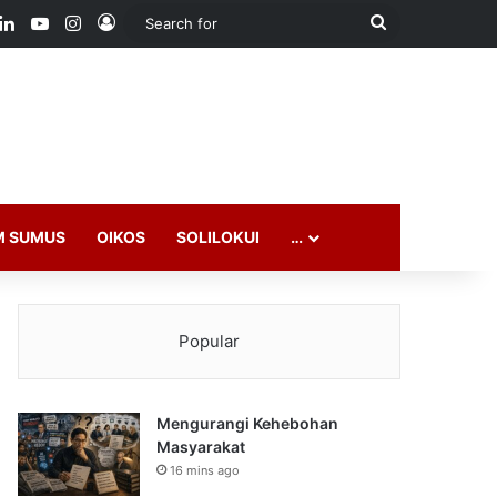
ook
LinkedIn
YouTube
Instagram
Log In
Search
for
M SUMUS
OIKOS
SOLILOKUI
…
Popular
Mengurangi Kehebohan
Masyarakat
16 mins ago