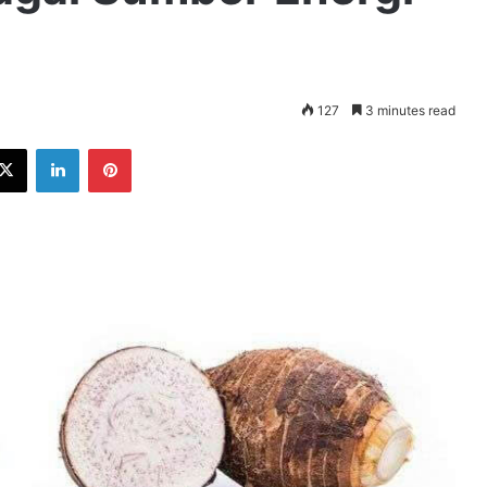
127
3 minutes read
ebook
X
LinkedIn
Pinterest