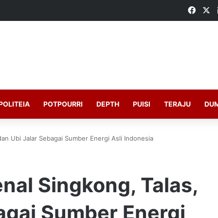
Faceb
X
POLITEIA
POTPOURRI
DEPTH
PUISI
TERAJU
DU
an Ubi Jalar Sebagai Sumber Energi Asli Indonesia
nal Singkong, Talas,
agai Sumber Energi