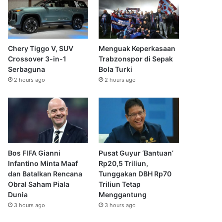
Chery Tiggo V, SUV
Menguak Keperkasaan
Crossover 3-in-1
Trabzonspor di Sepak
Serbaguna
Bola Turki
2 hours ago
2 hours ago
Bos FIFA Gianni
Pusat Guyur ‘Bantuan’
Infantino Minta Maaf
Rp20,5 Triliun,
dan Batalkan Rencana
Tunggakan DBH Rp70
Obral Saham Piala
Triliun Tetap
Dunia
Menggantung
3 hours ago
3 hours ago