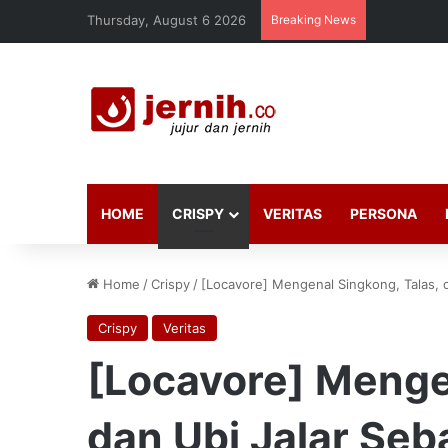
Thursday, August 6 2026
Breaking News
HOME
CRISPY
VERITAS
PERSONA
Home
/
Crispy
/
[Locavore] Mengenal Singkong, Talas, d
Crispy
Veritas
[Locavore] Menge
dan Ubi Jalar Seb