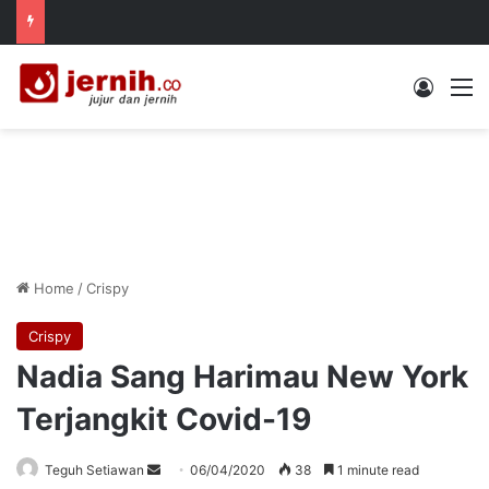
Log In
M
Home
/
Crispy
Crispy
Nadia Sang Harimau New York
Terjangkit Covid-19
Send
Teguh Setiawan
06/04/2020
38
1 minute read