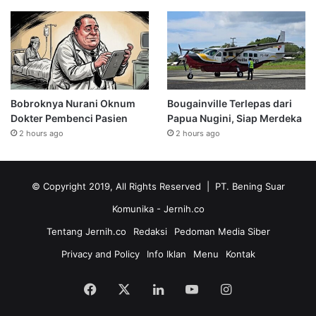
Bobroknya Nurani Oknum
Bougainville Terlepas dari
Dokter Pembenci Pasien
Papua Nugini, Siap Merdeka
2 hours ago
2 hours ago
© Copyright 2019, All Rights Reserved | PT. Bening Suar
Komunika
- Jernih.co
Tentang Jernih.co
Redaksi
Pedoman Media Siber
Privacy and Policy
Info Iklan
Menu
Kontak
Facebook
X
LinkedIn
YouTube
Instagram