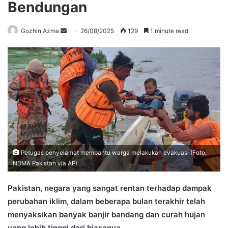
Bendungan
Send
Gozhin Azma
26/08/2025
129
1 minute read
an
email
Petugas penyelamat membantu warga melakukan evakuasi (Foto:
NDMA Pakistan via AP)
Pakistan, negara yang sangat rentan terhadap dampak
perubahan iklim, dalam beberapa bulan terakhir telah
menyaksikan banyak banjir bandang dan curah hujan
yang lebih tinggi dari biasanya.