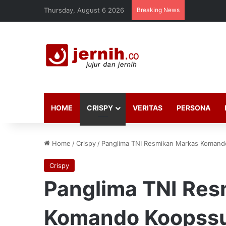
Thursday, August 6 2026
Breaking News
HOME
CRISPY
VERITAS
PERSONA
Home
/
Crispy
/
Panglima TNI Resmikan Markas Komand
Crispy
Panglima TNI Res
Komando Koopssu