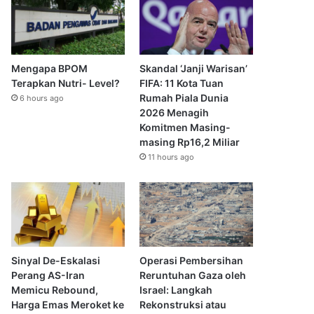
Mengapa BPOM
Skandal ‘Janji Warisan’
Terapkan Nutri- Level?
FIFA: 11 Kota Tuan
Rumah Piala Dunia
6 hours ago
2026 Menagih
Komitmen Masing-
masing Rp16,2 Miliar
11 hours ago
Sinyal De-Eskalasi
Operasi Pembersihan
Perang AS-Iran
Reruntuhan Gaza oleh
Memicu Rebound,
Israel: Langkah
Harga Emas Meroket ke
Rekonstruksi atau