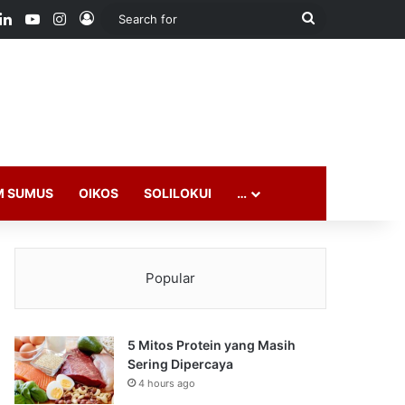
ook
LinkedIn
YouTube
Instagram
Log In
Search
for
M SUMUS
OIKOS
SOLILOKUI
…
Popular
5 Mitos Protein yang Masih
Sering Dipercaya
4 hours ago