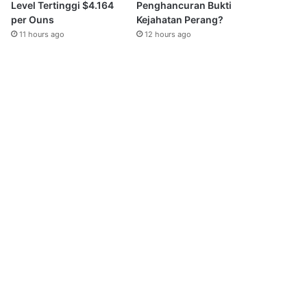
Level Tertinggi $4.164
Penghancuran Bukti
per Ouns
Kejahatan Perang?
11 hours ago
12 hours ago