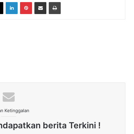
book
X
LinkedIn
Pinterest
Share via Email
Print
n Ketinggalan
dapatkan berita Terkini !