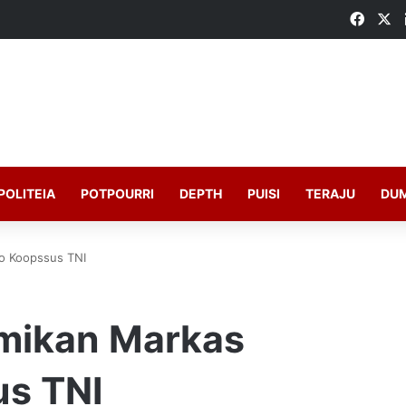
Faceb
X
POLITEIA
POTPOURRI
DEPTH
PUISI
TERAJU
DU
o Koopssus TNI
mikan Markas
s TNI