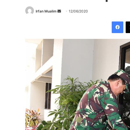
Send
Irfan Mualim
12/06/2020
an
Fac
email