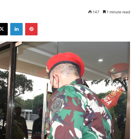
147
1 minute read
ebook
X
LinkedIn
Pinterest