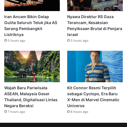
Iran Ancam Bikin Gelap
Nyawa Direktur RS Gaza
Gulita Seluruh Teluk jika AS
Terancam, Kesaksian
Serang Pembangkit
Penyiksaan Brutal di Penjara
Listriknya
Israel
5 hours ago
5 hours ago
Wajah Baru Pariwisata
Kit Connor Resmi Terpilih
ASEAN, Malaysia Geser
sebagai Cyclops, Era Baru
Thailand, Digitalisasi Lintas
X-Men di Marvel Cinematic
Negara Beraksi
Universe
7 hours ago
8 hours ago