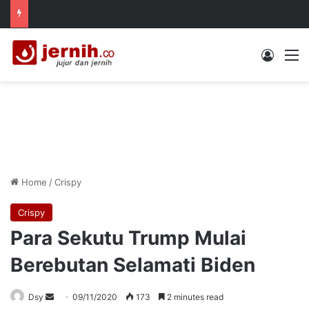
Log In
M
Home
/
Crispy
Crispy
Para Sekutu Trump Mulai
Berebutan Selamati Biden
Send
Dsy
09/11/2020
173
2 minutes read