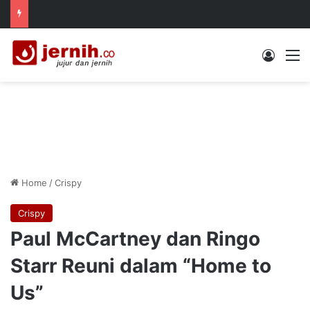
Log In
M
Home
/
Crispy
Crispy
Paul McCartney dan Ringo
Starr Reuni dalam “Home to
Us”