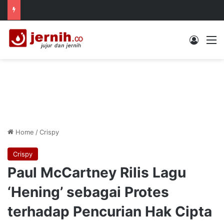
Log In
M
Home
/
Crispy
Crispy
Paul McCartney Rilis Lagu
‘Hening’ sebagai Protes
terhadap Pencurian Hak Cipta