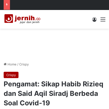
Log In
M
Home
/
Crispy
Crispy
Pengamat: Sikap Habib Rizieq
dan Said Aqil Siradj Berbeda
Soal Covid-19