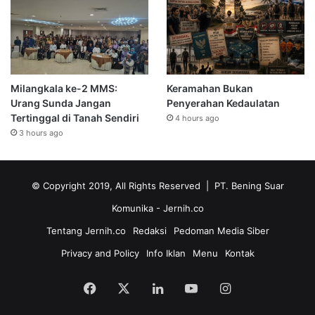
Milangkala ke-2 MMS:
Keramahan Bukan
Urang Sunda Jangan
Penyerahan Kedaulatan
Tertinggal di Tanah Sendiri
4 hours ago
3 hours ago
© Copyright 2019, All Rights Reserved | PT. Bening Suar
Komunika
- Jernih.co
Tentang Jernih.co
Redaksi
Pedoman Media Siber
Privacy and Policy
Info Iklan
Menu
Kontak
Facebook
X
LinkedIn
YouTube
Instagram