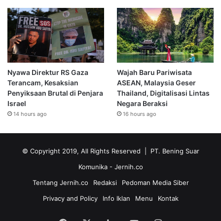
Nyawa Direktur RS Gaza
Wajah Baru Pariwisata
Terancam, Kesaksian
ASEAN, Malaysia Geser
Penyiksaan Brutal di Penjara
Thailand, Digitalisasi Lintas
Israel
Negara Beraksi
14 hours ago
16 hours ago
© Copyright 2019, All Rights Reserved | PT. Bening Suar
Komunika
- Jernih.co
Tentang Jernih.co
Redaksi
Pedoman Media Siber
Privacy and Policy
Info Iklan
Menu
Kontak