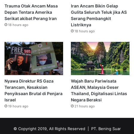
Trauma Otak Ancam Masa
Iran Ancam Bikin Gelap
Depan Tentara Amerika
Gulita Seluruh Teluk jika AS
Serikat akibat Perang Iran
Serang Pembangkit
Listriknya
18 hours ago
18 hours ago
Nyawa Direktur RS Gaza
Wajah Baru Pariwisata
Terancam, Kesaksian
ASEAN, Malaysia Geser
Penyiksaan Brutal di Penjara
Thailand, Digitalisasi Lintas
Israel
Negara Beraksi
19 hours ago
21 hours ago
© Copyright 2019, All Rights Reserved | PT. Bening Suar