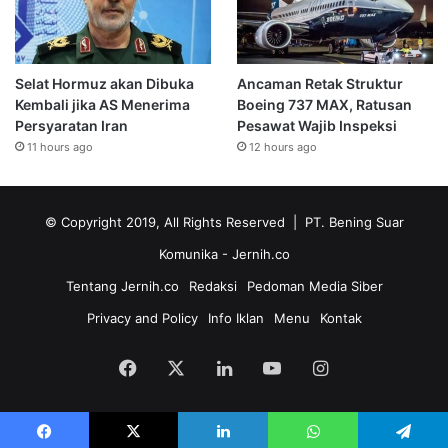
Selat Hormuz akan Dibuka
Ancaman Retak Struktur
Kembali jika AS Menerima
Boeing 737 MAX, Ratusan
Persyaratan Iran
Pesawat Wajib Inspeksi
11 hours ago
12 hours ago
© Copyright 2019, All Rights Reserved | PT. Bening Suar
Komunika
- Jernih.co
Tentang Jernih.co
Redaksi
Pedoman Media Siber
Privacy and Policy
Info Iklan
Menu
Kontak
Facebook
X
LinkedIn
YouTube
Instagram