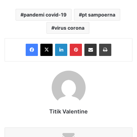
pandemi covid-19
pt sampoerna
virus corona
Facebook
X
LinkedIn
Pinterest
Share via Email
Print
Titik Valentine