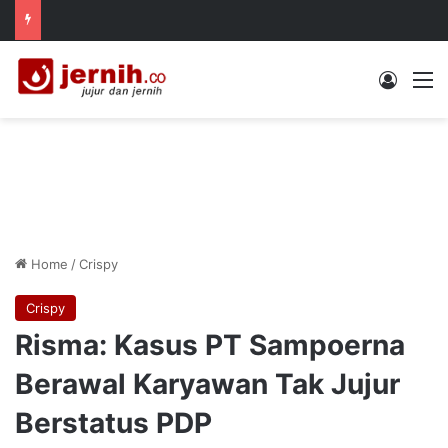
Log In
M
Home
/
Crispy
Crispy
Risma: Kasus PT Sampoerna
Berawal Karyawan Tak Jujur
Berstatus PDP