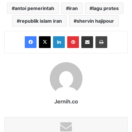
antoi pemerintah
iran
lagu protes
republik islam iran
shervin hajipour
Facebook
X
LinkedIn
Pinterest
Share via Email
Print
Jernih.co