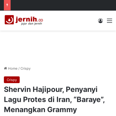
Log In
M
Home
/
Crispy
Crispy
Shervin Hajipour, Penyanyi
Lagu Protes di Iran, “Baraye”,
Menangkan Grammy