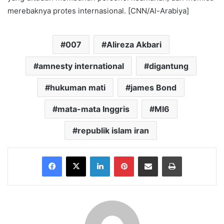
merebaknya protes internasional. [CNN/Al-Arabiya]
007
Alireza Akbari
amnesty international
digantung
hukuman mati
james Bond
mata-mata Inggris
MI6
republik islam iran
Facebook
X
LinkedIn
Pinterest
Share via Email
Print