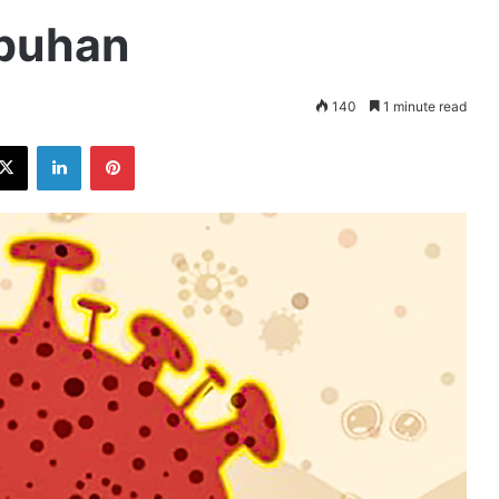
abuhan
140
1 minute read
ebook
X
LinkedIn
Pinterest