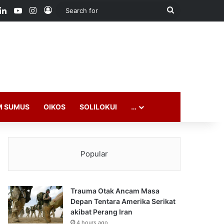
ook
LinkedIn
YouTube
Instagram
Log In
Search
for
M SUMUS
OIKOS
SOLILOKUI
…
Popular
Trauma Otak Ancam Masa
Depan Tentara Amerika Serikat
akibat Perang Iran
4 hours ago