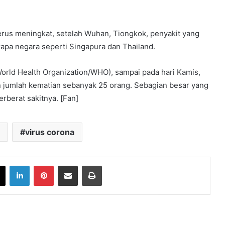
erus meningkat, setelah Wuhan, Tiongkok, penyakit yang
rapa negara seperti Singapura dan Thailand.
World Health Organization/WHO), sampai pada hari Kamis,
an jumlah kematian sebanyak 25 orang. Sebagian besar yang
rberat sakitnya. [Fan]
virus corona
book
X
LinkedIn
Pinterest
Share via Email
Print