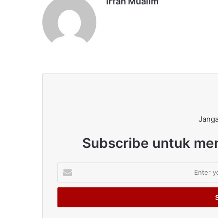
Irfan Mualim
Janga
Subscribe untuk men
Enter
your
Email
address