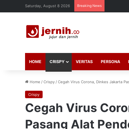
Saturday, August 8 2026
Breaking News
HOME
CRISPY
VERITAS
PERSONA
Home
/
Crispy
/
Cegah Virus Corona, Dinkes Jakarta Pa
Crispy
Cegah Virus Coro
Pasang Alat Pend