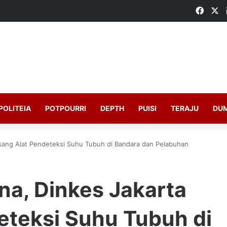
Faceb
X
POLITEIA
POTPOURRI
DEPTH
PUISI
TERAJU
DU
sang Alat Pendeteksi Suhu Tubuh di Bandara dan Pelabuhan
na, Dinkes Jakarta
eteksi Suhu Tubuh di