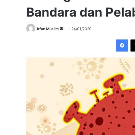
Bandara dan Pel
Send
Irfan Mualim
24/01/2020
an
Fac
email