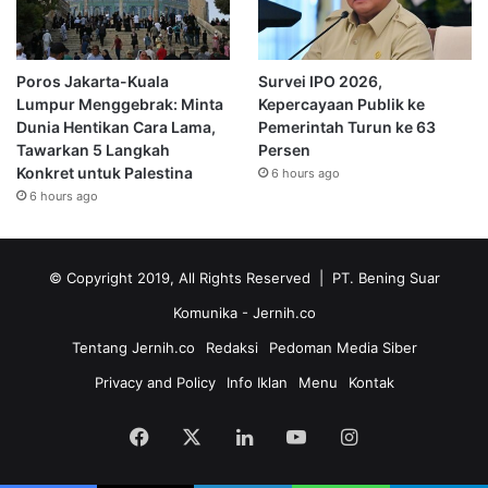
Poros Jakarta-Kuala
Survei IPO 2026,
Lumpur Menggebrak: Minta
Kepercayaan Publik ke
Dunia Hentikan Cara Lama,
Pemerintah Turun ke 63
Tawarkan 5 Langkah
Persen
Konkret untuk Palestina
6 hours ago
6 hours ago
© Copyright 2019, All Rights Reserved | PT. Bening Suar
Komunika
- Jernih.co
Tentang Jernih.co
Redaksi
Pedoman Media Siber
Privacy and Policy
Info Iklan
Menu
Kontak
Facebook
X
LinkedIn
YouTube
Instagram