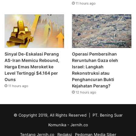
11 hours ago
Sinyal De-Eskalasi Perang
Operasi Pembersihan
AS-Iran Memicu Rebound,
Reruntuhan Gaza oleh
Harga Emas Meroket ke
Israel: Langkah
Level Tertinggi $4.164 per
Rekonstruksi atau
Ouns
Penghancuran Bukti
Kejahatan Perang?
11 hours ago
12 hours ago
© Copyright 2019, All Rights Reserved | PT. Bening Suar
Komunika
- Jernih.co
Tentang Jernih.co
Redaksi
Pedoman Media Siber