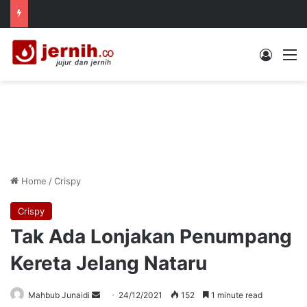
Log In
M
Home
/
Crispy
Crispy
Tak Ada Lonjakan Penumpang
Kereta Jelang Nataru
Send
Mahbub Junaidi
24/12/2021
152
1 minute read