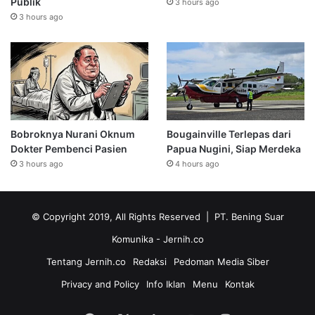
Publik
3 hours ago
3 hours ago
Bobroknya Nurani Oknum
Bougainville Terlepas dari
Dokter Pembenci Pasien
Papua Nugini, Siap Merdeka
3 hours ago
4 hours ago
© Copyright 2019, All Rights Reserved | PT. Bening Suar
Komunika
- Jernih.co
Tentang Jernih.co
Redaksi
Pedoman Media Siber
Privacy and Policy
Info Iklan
Menu
Kontak