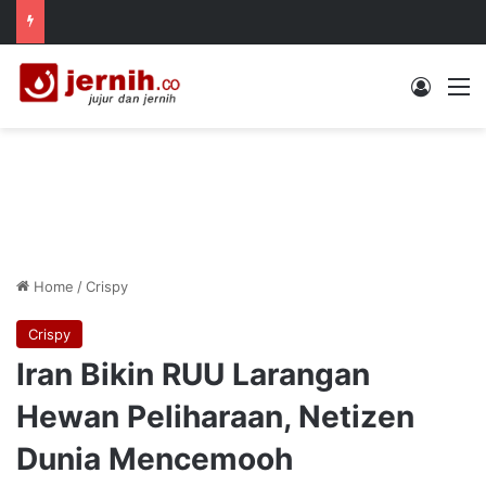
Log In
M
Home
/
Crispy
Crispy
Iran Bikin RUU Larangan
Hewan Peliharaan, Netizen
Dunia Mencemooh