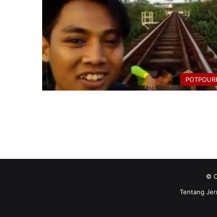
POTPOURR
© C
Tentang Jer