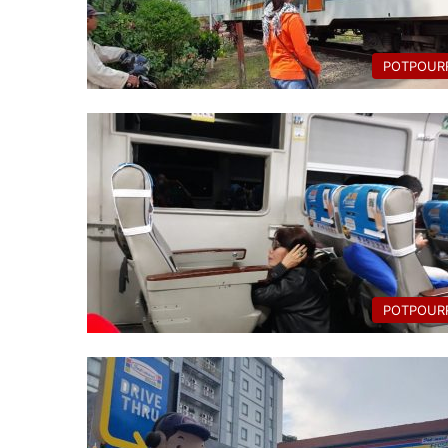
POTPOURR
POTPOURR