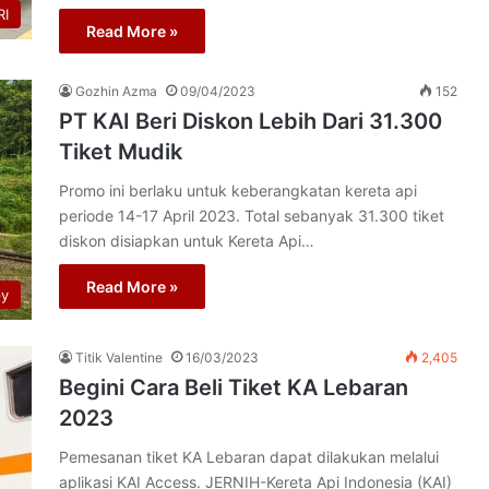
I
Read More »
Gozhin Azma
09/04/2023
152
PT KAI Beri Diskon Lebih Dari 31.300
Tiket Mudik
Promo ini berlaku untuk keberangkatan kereta api
periode 14-17 April 2023. Total sebanyak 31.300 tiket
diskon disiapkan untuk Kereta Api…
Read More »
py
Titik Valentine
16/03/2023
2,405
Begini Cara Beli Tiket KA Lebaran
2023
Pemesanan tiket KA Lebaran dapat dilakukan melalui
aplikasi KAI Access. JERNIH-Kereta Api Indonesia (KAI)