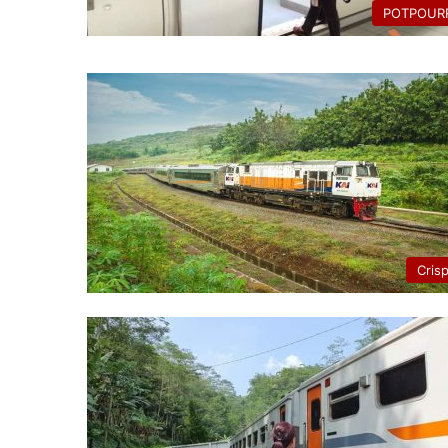
POTPOURR
Cris