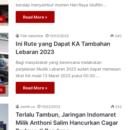
bersiap menyambut momen Hari Raya Idulfitri…
Read More »
I
Titik Valentine
15/03/2023
340
Ini Rute yang Dapat KA Tambahan
Lebaran 2023
Bagi masyarakat yang berencana melakukan
perjalanan Mudik Lebaran 2023 sudah dapat memesan
tiket KA mulai 13 Maret 2023 pukul 00.00.…
Read More »
I
Jernih.co
15/02/2023
232
Terlalu Tambun, Jaringan Indomaret
Milik Anthoni Salim Hancurkan Cagar