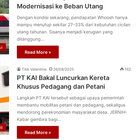
Modernisasi ke Beban Utang
Dengan kondisi sekarang, pendapatan Whoosh hanya
mampu menutup sekitar 27–33% dari kebutuhan cicilan
utang tahunan. Sisanya menjadi kerugian yang
ditanggung…
ui
Read More »
Titik Valentine
26/08/2025
162
PT KAI Bakal Luncurkan Kereta
Khusus Pedagang dan Petani
Langkah PT KAI tersebut sebagai upaya pemerintah
membantu mobilitas petani dan pedagang, sekaligus
mendorong perekonomian masyarakat desa. JERNIH-
Kabar gembira bagi…
I
Read More »