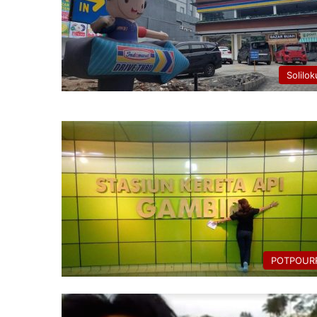
Solilok
POTPOURR