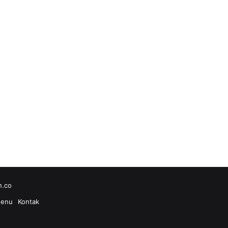
h.co
enu
Kontak