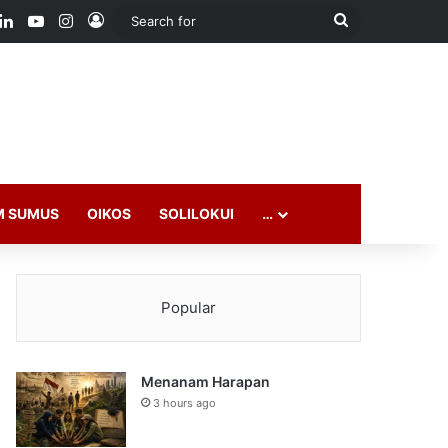
ook
LinkedIn
YouTube
Instagram
Log In
Search
for
M SUMUS
OIKOS
SOLILOKUI
…
Popular
Menanam Harapan
3 hours ago