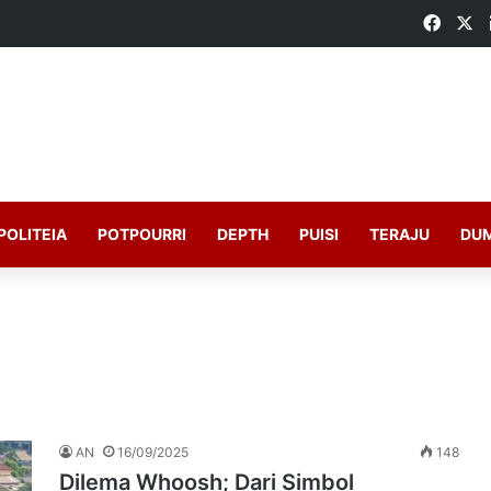
Faceb
X
POLITEIA
POTPOURRI
DEPTH
PUISI
TERAJU
DU
AN
16/09/2025
148
Dilema Whoosh; Dari Simbol