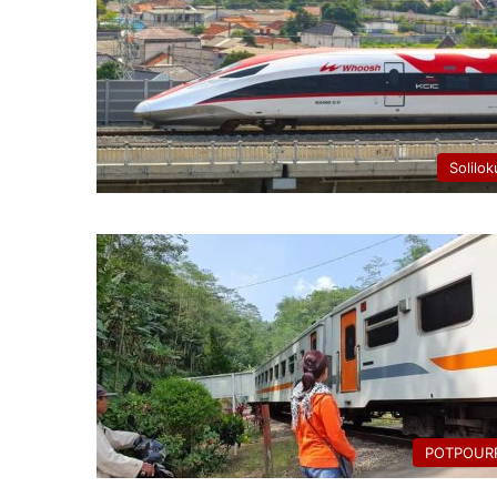
Solilok
POTPOURR