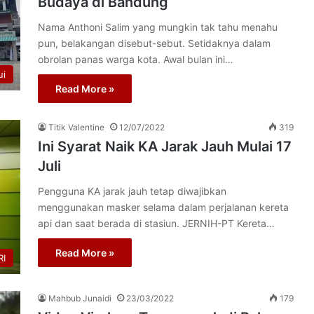
Budaya di Bandung
Nama Anthoni Salim yang mungkin tak tahu menahu
pun, belakangan disebut-sebut. Setidaknya dalam
obrolan panas warga kota. Awal bulan ini…
ui
Read More »
Titik Valentine
12/07/2022
319
Ini Syarat Naik KA Jarak Jauh Mulai 17
Juli
Pengguna KA jarak jauh tetap diwajibkan
menggunakan masker selama dalam perjalanan kereta
api dan saat berada di stasiun. JERNIH-PT Kereta…
Read More »
I
Mahbub Junaidi
23/03/2022
179