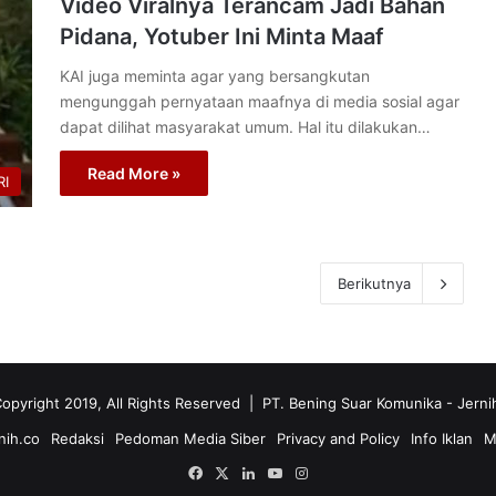
Video Viralnya Terancam Jadi Bahan
Pidana, Yotuber Ini Minta Maaf
KAI juga meminta agar yang bersangkutan
mengunggah pernyataan maafnya di media sosial agar
dapat dilihat masyarakat umum. Hal itu dilakukan…
Read More »
I
Berikutnya
opyright 2019, All Rights Reserved | PT. Bening Suar Komunika
- Jerni
nih.co
Redaksi
Pedoman Media Siber
Privacy and Policy
Info Iklan
M
Facebook
X
LinkedIn
YouTube
Instagram