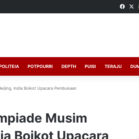
Faceb
X
POLITEIA
POTPOURRI
DEPTH
PUISI
TERAJU
DU
Beijing, India Boikot Upacara Pembukaan
limpiade Musim
dia Boikot Upacara