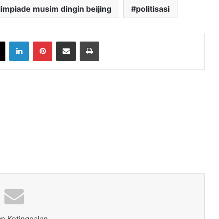
limpiade musim dingin beijing
politisasi
book
X
LinkedIn
Pinterest
Share via Email
Print
n Ketinggalan