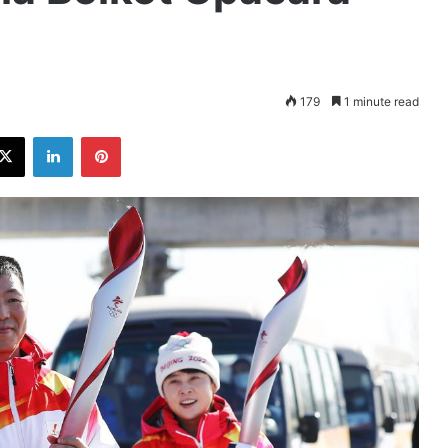
179
1 minute read
ebook
X
LinkedIn
Pinterest