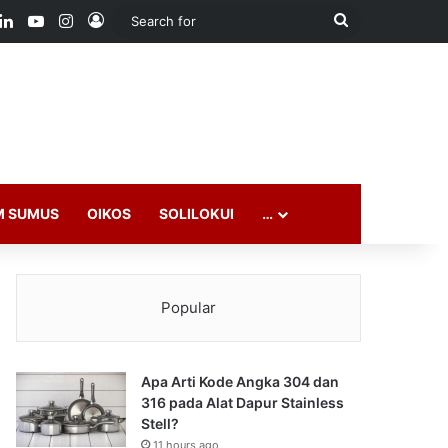
ook
LinkedIn
YouTube
Instagram
Log In
Search
for
M SUMUS
OIKOS
SOLILOKUI
…
Popular
Apa Arti Kode Angka 304 dan
316 pada Alat Dapur Stainless
Stell?
11 hours ago