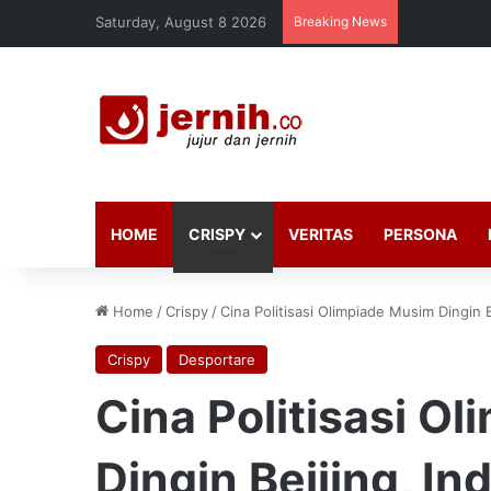
Saturday, August 8 2026
Breaking News
HOME
CRISPY
VERITAS
PERSONA
Home
/
Crispy
/
Cina Politisasi Olimpiade Musim Dingin 
Crispy
Desportare
Cina Politisasi O
Dingin Beijing, In