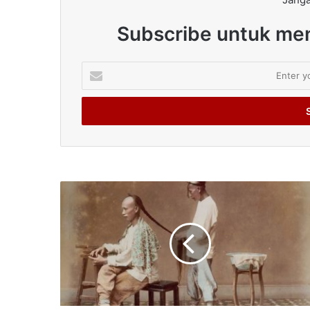
Subscribe untuk men
Enter
your
Email
address