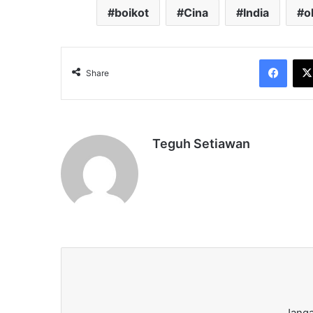
boikot
Cina
India
o
Face
Share
Teguh Setiawan
Janga