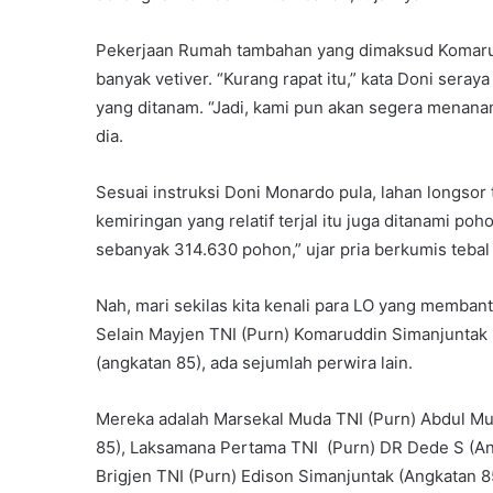
Pekerjaan Rumah tambahan yang dimaksud Komarud
banyak vetiver. “Kurang rapat itu,” kata Doni ser
yang ditanam. “Jadi, kami pun akan segera menanam
dia.
Sesuai instruksi Doni Monardo pula, lahan longsor t
kemiringan yang relatif terjal itu juga ditanami p
sebanyak 314.630 pohon,” ujar pria berkumis tebal 
Nah, mari sekilas kita kenali para LO yang memba
Selain Mayjen TNI (Purn) Komaruddin Simanjuntak (
(angkatan 85), ada sejumlah perwira lain.
Mereka adalah Marsekal Muda TNI (Purn) Abdul Mui
85), Laksamana Pertama TNI (Purn) DR Dede S (Ang
Brigjen TNI (Purn) Edison Simanjuntak (Angkatan 85