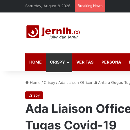
Saturday, August 8 2026
Breaking News
HOME
CRISPY
VERITAS
PERSONA
Home
/
Crispy
/
Ada Liaison Officer di Antara Gugus Tu
Crispy
Ada Liaison Offic
Tugas Covid-19