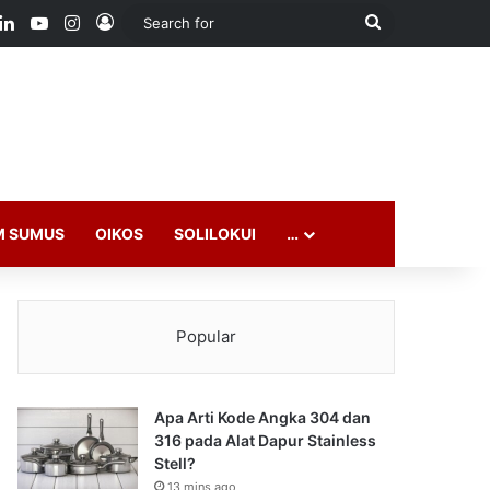
ook
LinkedIn
YouTube
Instagram
Log In
Search
for
M SUMUS
OIKOS
SOLILOKUI
…
Popular
Apa Arti Kode Angka 304 dan
316 pada Alat Dapur Stainless
Stell?
13 mins ago