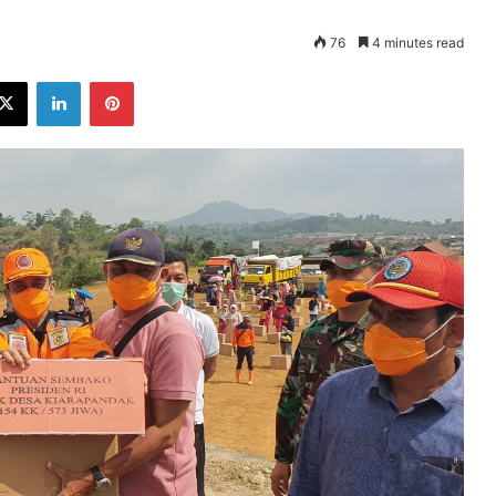
76
4 minutes read
ebook
X
LinkedIn
Pinterest