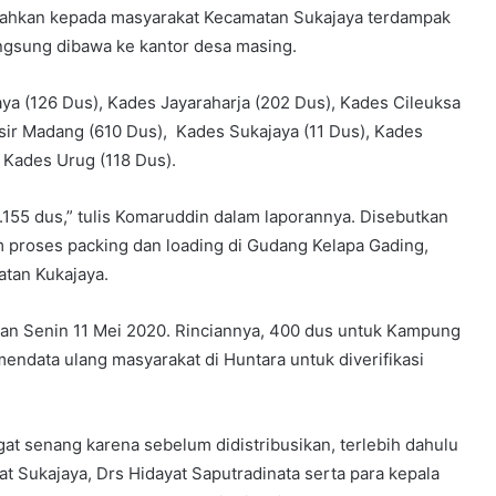
serahkan kepada masyarakat Kecamatan Sukajaya terdampak
ngsung dibawa ke kantor desa masing.
aya (126 Dus), Kades Jayaraharja (202 Dus), Kades Cileuksa
sir Madang (610 Dus), Kades Sukajaya (11 Dus), Kades
 Kades Urug (118 Dus).
.155 dus,” tulis Komaruddin dalam laporannya. Disebutkan
m proses packing dan loading di Gudang Kelapa Gading,
atan Kukajaya.
kan Senin 11 Mei 2020. Rinciannya, 400 dus untuk Kampung
ndata ulang masyarakat di Huntara untuk diverifikasi
t senang karena sebelum didistribusikan, terlebih dahulu
mat Sukajaya, Drs Hidayat Saputradinata serta para kepala