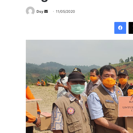
Send
Dsy
11/05/2020
an
Fac
email