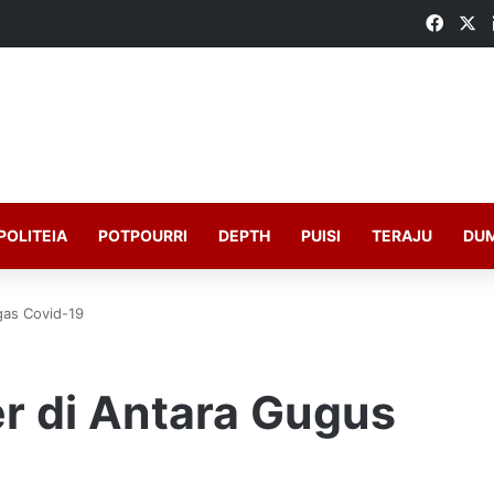
Faceb
X
POLITEIA
POTPOURRI
DEPTH
PUISI
TERAJU
DU
gas Covid-19
er di Antara Gugus