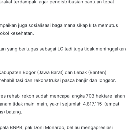
akat terdampak, agar pendistribusian bantuan tepat
paikan juga sosialisasi bagaimana sikap kita memutus
tokol kesehatan.
atan yang bertugas sebagai LO tadi juga tidak meninggalkan
abupaten Bogor (Jawa Barat) dan Lebak (Banten),
ehabilitasi dan rekonstruksi pasca banjir dan longsor.
gres rehab-rekon sudah mencapai angka 703 hektare lahan
ditanam tidak main-main, yakni sejumlah 4.817.115 (empat
as) batang.
pala BNPB, pak Doni Monardo, beliau mengapresiasi