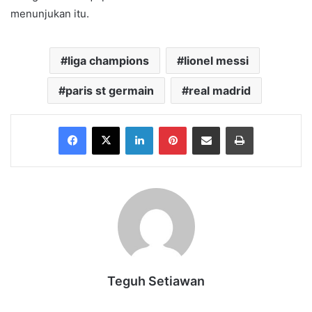
menunjukan itu.
liga champions
lionel messi
paris st germain
real madrid
Facebook
X
LinkedIn
Pinterest
Share via Email
Print
Teguh Setiawan