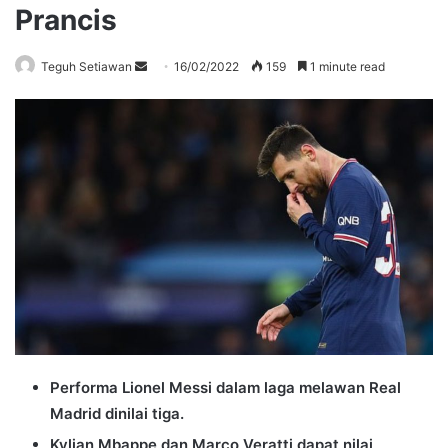
Prancis
Send
Teguh Setiawan
16/02/2022
159
1 minute read
an
email
Performa Lionel Messi dalam laga melawan Real
Madrid dinilai tiga.
Kylian Mbappe dan Marco Veratti dapat nilai