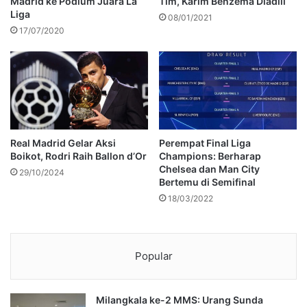
Madrid ke Podium Juara La
Tim, Karim Benzema Diadili
Liga
08/01/2021
17/07/2020
Real Madrid Gelar Aksi
Perempat Final Liga
Boikot, Rodri Raih Ballon d’Or
Champions: Berharap
Chelsea dan Man City
29/10/2024
Bertemu di Semifinal
18/03/2022
Popular
Milangkala ke-2 MMS: Urang Sunda