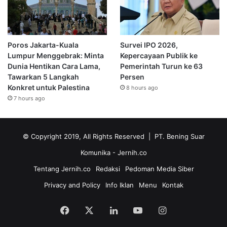
Poros Jakarta-Kuala
Survei IPO 2026,
Lumpur Menggebrak: Minta
Kepercayaan Publik ke
Dunia Hentikan Cara Lama,
Pemerintah Turun ke 63
Tawarkan 5 Langkah
Persen
Konkret untuk Palestina
8 hours ago
7 hours ago
© Copyright 2019, All Rights Reserved | PT. Bening Suar
Komunika
- Jernih.co
Tentang Jernih.co
Redaksi
Pedoman Media Siber
Privacy and Policy
Info Iklan
Menu
Kontak
Facebook
X
LinkedIn
YouTube
Instagram