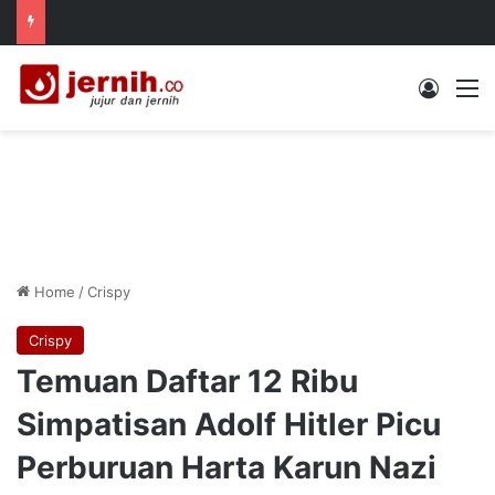
Log In
M
Home
/
Crispy
Crispy
Temuan Daftar 12 Ribu
Simpatisan Adolf Hitler Picu
Perburuan Harta Karun Nazi