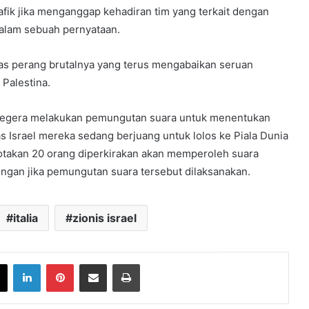
fik jika menganggap kehadiran tim yang terkait dengan
i dalam sebuah pernyataan.
tas perang brutalnya yang terus mengabaikan seruan
Palestina.
n segera melakukan pemungutan suara untuk menentukan
s Israel mereka sedang berjuang untuk lolos ke Piala Dunia
takan 20 orang diperkirakan akan memperoleh suara
ingan jika pemungutan suara tersebut dilaksanakan.
italia
zionis israel
book
X
LinkedIn
Pinterest
Share via Email
Print