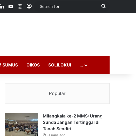
ook
LinkedIn
YouTube
Instagram
Log In
Search
for
M SUMUS
OIKOS
SOLILOKUI
…
Popular
Milangkala ke-2 MMS: Urang
Sunda Jangan Tertinggal di
Tanah Sendiri
31 mins ago