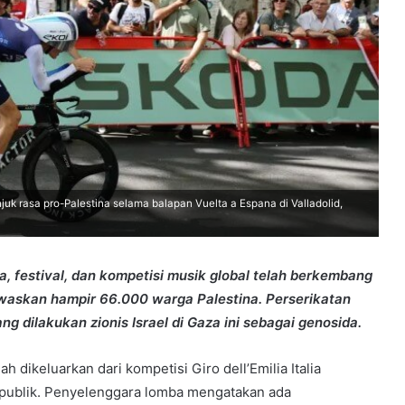
uk rasa pro-Palestina selama balapan Vuelta a Espana di Valladolid,
a, festival, dan kompetisi musik global telah berkembang
ewaskan hampir 66.000 warga Palestina. Perserikatan
dilakukan zionis Israel di Gaza ini sebagai genosida.
 dikeluarkan dari kompetisi Giro dell’Emilia Italia
publik. Penyelenggara lomba mengatakan ada