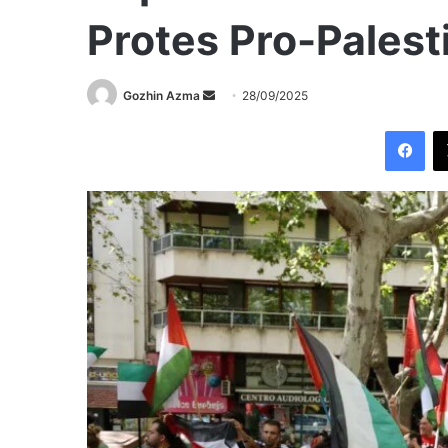
Protes Pro-Palest
Send
Gozhin Azma
28/09/2025
an
Fac
email