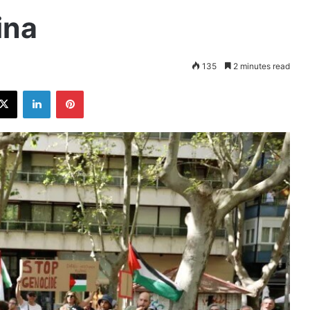
ina
135
2 minutes read
ebook
X
LinkedIn
Pinterest