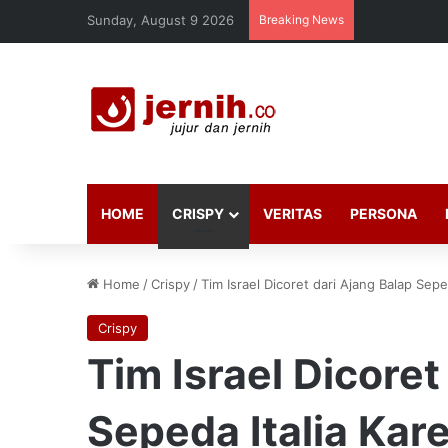
Sunday, August 9 2026
Breaking News
HOME
CRISPY
VERITAS
PERSONA
Home
/
Crispy
/
Tim Israel Dicoret dari Ajang Balap Sep
Crispy
Tim Israel Dicoret
Sepeda Italia Ka