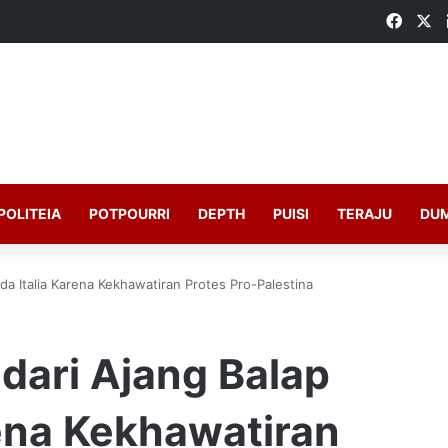
Faceb
X
POLITEIA
POTPOURRI
DEPTH
PUISI
TERAJU
DU
eda Italia Karena Kekhawatiran Protes Pro-Palestina
 dari Ajang Balap
rena Kekhawatiran