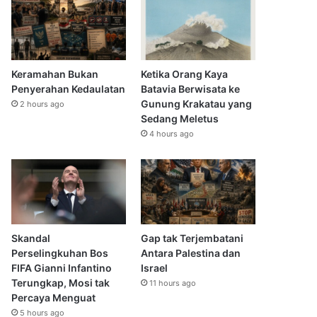
Keramahan Bukan
Ketika Orang Kaya
Penyerahan Kedaulatan
Batavia Berwisata ke
Gunung Krakatau yang
2 hours ago
Sedang Meletus
4 hours ago
Skandal
Gap tak Terjembatani
Perselingkuhan Bos
Antara Palestina dan
FIFA Gianni Infantino
Israel
Terungkap, Mosi tak
11 hours ago
Percaya Menguat
5 hours ago